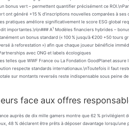
un bonus vert – permettent quantifier précisément ce ROI.\nPa
ert ont généré +15 % d’inscriptions nouvelles comparées à ses
ces pratiques améliore significativement le score ESG global re
1
édit importantes.\n\n### A
Modèles financiers hybrides – bonu
ultanément un bonus standard (« 100 % jusqu’à €200 +50 tours gr
ersé à reforestation ») afin que chaque joueur bénéficie imméd
artnerships avec ONG et labels écologiques
es telles que WWF France ou La Fondation GoodPlanet assure lég
bution respecte standards internationaux.\nToutefois il faut rest
ale sur montants reversés reste indispensable sous peine de 
ueurs face aux offres responsab
ce auprès de dix mille gamers montre que 62 % privilégient d
eux, 48 % déclarent être prêts à déposer davantage lorsqu’une 