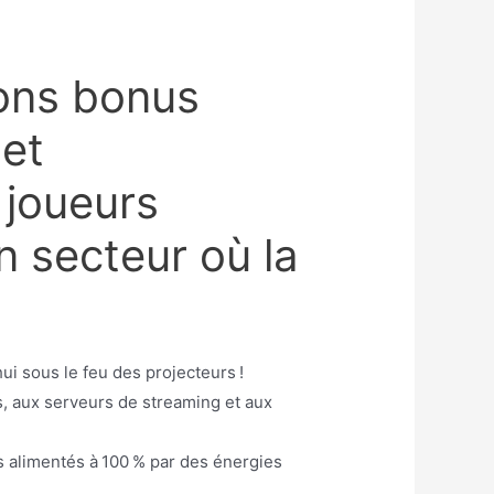
ions bonus
 et
 joueurs
n secteur où la
ui sous le feu des projecteurs !
, aux serveurs de streaming et aux
s alimentés à 100 % par des énergies