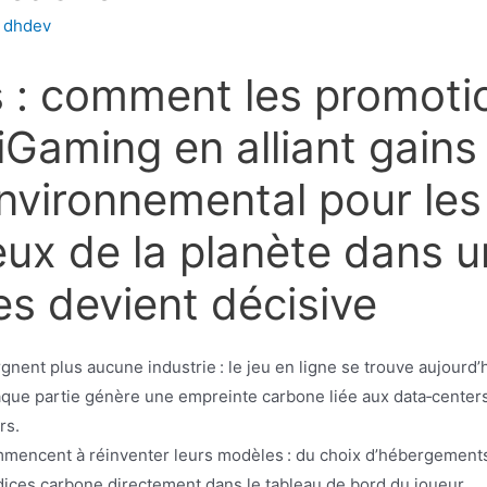
y
dhdev
s : comment les promot
iGaming en alliant gains
vironnemental pour les
eux de la planète dans u
es devient décisive
ent plus aucune industrie : le jeu en ligne se trouve aujourd’h
ue partie génère une empreinte carbone liée aux data‑centers
rs.
ommencent à réinventer leurs modèles : du choix d’hébergement
ndices carbone directement dans le tableau de bord du joueur.