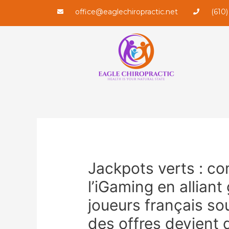
office@eaglechiropractic.net
(610
Jackpots verts : c
l’iGaming en allian
joueurs français so
des offres devient 