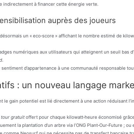
bue indirectement à financer cette énergie verte.
nsibilisation auprès des joueurs
désormais un « eco‑score » affichant le nombre estimé de kilo
adges numériques aux utilisateurs qui atteignent un seuil bas d
d
.
 le sentiment d’appartenance à une communauté responsable tout
tatifs : un nouveau langage mark
t le gain potentiel est lié directement à une action réduisant 
:
tour gratuit
offert pour chaque kilowatt‑heure économisé grâce
uement la plantation d’un arbre via l’ONG Plant‑Our‑Future ; ou
e comme Neosurf qui ne nécessite pas de transfert bancaire tr