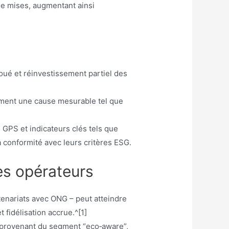
 de mises, augmentant ainsi
joué et réinvestissement partiel des
lement une cause mesurable tel que
 GPS et indicateurs clés tels que
a conformité avec leurs critères ESG.
es opérateurs
rtenariats avec ONG – peut atteindre
 fidélisation accrue.^[1]
s provenant du segment “eco‑aware”,