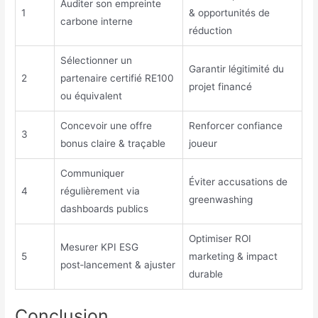
Auditer son empreinte
1
& opportunités de
carbone interne
réduction
Sélectionner un
Garantir légitimité du
2
partenaire certifié RE100
projet financé
ou équivalent
Concevoir une offre
Renforcer confiance
3
bonus claire & traçable
joueur
Communiquer
Éviter accusations de
4
régulièrement via
greenwashing
dashboards publics
Optimiser ROI
Mesurer KPI ESG
5
marketing & impact
post‑lancement & ajuster
durable
Conclusion