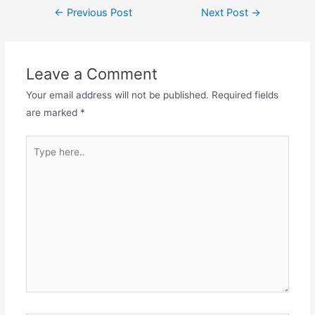
←
Previous Post
Next Post
→
Leave a Comment
Your email address will not be published.
Required fields
are marked
*