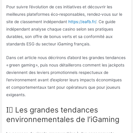
Pour suivre l’évolution de ces initiatives et découvrir les
meilleures plateformes éco‑responsables, rendez‑vous sur le
site de classement indépendant
https://eafb.fr/
. Ce guide
indépendant analyse chaque casino selon ses pratiques
durables, son offre de bonus verts et sa conformité aux
standards ESG du secteur iGaming français.
Dans cet article nous décrirons d’abord les grandes tendances
« green gaming », puis nous détaillerons comment les jackpots
deviennent des leviers promotionnels respectueux de
l’environnement avant d’explorer leurs impacts économiques
et comportementaux tant pour opérateurs que pour joueurs
exigeants.
I️⃣ Les grandes tendances
environnementales de l’iGaming