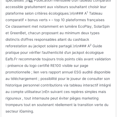
spécialisés ;\n3️⃣ Publication mensuelle d’un tableau comparatif
accessible gratuitement aux visiteurs souhaitant choisir leur
1
plateforme selon critères écologiques.\n\n### A
Tableau
comparatif « bonus verts » – top 10 plateformes françaises
Ce classement met notamment en lumière EcoPlay, SolarSpin
et GreenBet, chacun proposant au minimum deux types
distincts d’offres responsables allant du cashback
2
reforestation au jackpot solaire partagé.\n\n### A
Guide
pratique pour vérifier l’authenticité d’un jackpot écologique
Eafb.Fr recommande toujours trois points clés avant validation
: présence du logo certifié RE100 visible sur page
promotionnelle ; lien vers rapport annuel ESG audité disponible
au téléchargement ; possibilité pour le joueur de consulter son
historique personnel contributions via tableau interactif intégré
au compte utilisateur.\nEn suivant ces repères simples mais
rigoureux , tout internaute peut éviter pièges marketing
trompeurs tout en soutenant réellement la transition verte du
secteur iGaming.