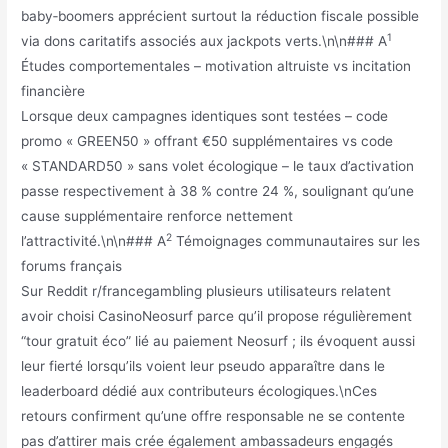
baby‑boomers apprécient surtout la réduction fiscale possible
1
via dons caritatifs associés aux jackpots verts.\n\n### A
Études comportementales – motivation altruiste vs incitation
financière
Lorsque deux campagnes identiques sont testées – code
promo « GREEN50 » offrant €50 supplémentaires vs code
« STANDARD50 » sans volet écologique – le taux d’activation
passe respectivement à 38 % contre 24 %, soulignant qu’une
cause supplémentaire renforce nettement
2
l’attractivité.\n\n### A
Témoignages communautaires sur les
forums français
Sur Reddit r/francegambling plusieurs utilisateurs relatent
avoir choisi CasinoNeosurf parce qu’il propose régulièrement
“tour gratuit éco” lié au paiement Neosurf ; ils évoquent aussi
leur fierté lorsqu’ils voient leur pseudo apparaître dans le
leaderboard dédié aux contributeurs écologiques.\nCes
retours confirment qu’une offre responsable ne se contente
pas d’attirer mais crée également ambassadeurs engagés