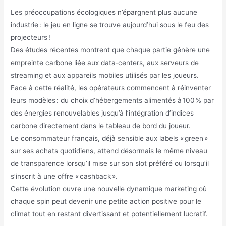
Les préoccupations écologiques n’épargnent plus aucune
industrie : le jeu en ligne se trouve aujourd’hui sous le feu des
projecteurs !
Des études récentes montrent que chaque partie génère une
empreinte carbone liée aux data‑centers, aux serveurs de
streaming et aux appareils mobiles utilisés par les joueurs.
Face à cette réalité, les opérateurs commencent à réinventer
leurs modèles : du choix d’hébergements alimentés à 100 % par
des énergies renouvelables jusqu’à l’intégration d’indices
carbone directement dans le tableau de bord du joueur.
Le consommateur français, déjà sensible aux labels « green »
sur ses achats quotidiens, attend désormais le même niveau
de transparence lorsqu’il mise sur son slot préféré ou lorsqu’il
s’inscrit à une offre « cashback ».
Cette évolution ouvre une nouvelle dynamique marketing où
chaque spin peut devenir une petite action positive pour le
climat tout en restant divertissant et potentiellement lucratif.