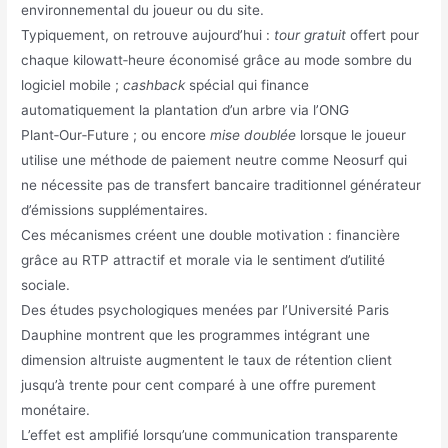
environnemental du joueur ou du site.
Typiquement, on retrouve aujourd’hui :
tour gratuit
offert pour
chaque kilowatt‑heure économisé grâce au mode sombre du
logiciel mobile ;
cashback
spécial qui finance
automatiquement la plantation d’un arbre via l’ONG
Plant‑Our‑Future ; ou encore
mise doublée
lorsque le joueur
utilise une méthode de paiement neutre comme Neosurf qui
ne nécessite pas de transfert bancaire traditionnel générateur
d’émissions supplémentaires.
Ces mécanismes créent une double motivation : financière
grâce au RTP attractif et morale via le sentiment d’utilité
sociale.
Des études psychologiques menées par l’Université Paris
Dauphine montrent que les programmes intégrant une
dimension altruiste augmentent le taux de rétention client
jusqu’à trente pour cent comparé à une offre purement
monétaire.
L’effet est amplifié lorsqu’une communication transparente