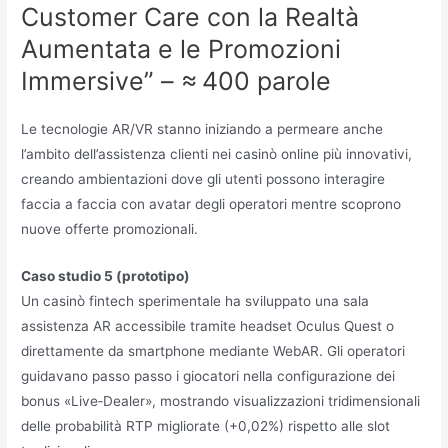
Customer Care con la Realtà
Aumentata e le Promozioni
Immersive” – ≈ 400 parole
Le tecnologie AR/VR stanno iniziando a permeare anche
l’ambito dell’assistenza clienti nei casinò online più innovativi,
creando ambientazioni dove gli utenti possono interagire
faccia a faccia con avatar degli operatori mentre scoprono
nuove offerte promozionali.
Caso studio 5 (prototipo)
Un casinò fintech sperimentale ha sviluppato una sala
assistenza AR accessibile tramite headset Oculus Quest o
direttamente da smartphone mediante WebAR. Gli operatori
guidavano passo passo i giocatori nella configurazione dei
bonus «Live‑Dealer», mostrando visualizzazioni tridimensionali
delle probabilità RTP migliorate (+0,02%) rispetto alle slot