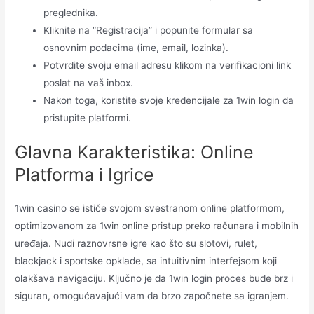
preglednika.
Kliknite na “Registracija” i popunite formular sa
osnovnim podacima (ime, email, lozinka).
Potvrdite svoju email adresu klikom na verifikacioni link
poslat na vaš inbox.
Nakon toga, koristite svoje kredencijale za 1win login da
pristupite platformi.
Glavna Karakteristika: Online
Platforma i Igrice
1win casino se ističe svojom svestranom online platformom,
optimizovanom za 1win online pristup preko računara i mobilnih
uređaja. Nudi raznovrsne igre kao što su slotovi, rulet,
blackjack i sportske opklade, sa intuitivnim interfejsom koji
olakšava navigaciju. Ključno je da 1win login proces bude brz i
siguran, omogućavajući vam da brzo započnete sa igranjem.