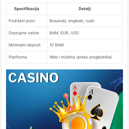
Specifikacija
Detalji
Podržani jezici
Bosanski, engleski, ruski
Dostupne valute
BAM, EUR, USD
Minimalni depozit
10 BAM
Platforma
Web i mobilna (preko preglednika)