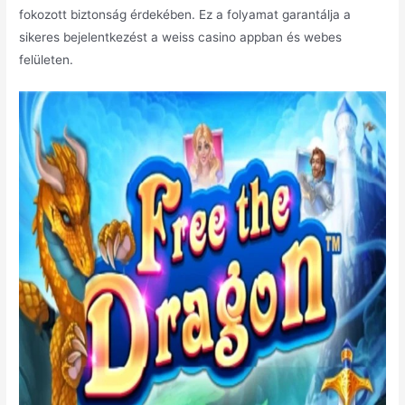
fokozott biztonság érdekében. Ez a folyamat garantálja a
sikeres bejelentkezést a weiss casino appban és webes
felületen.