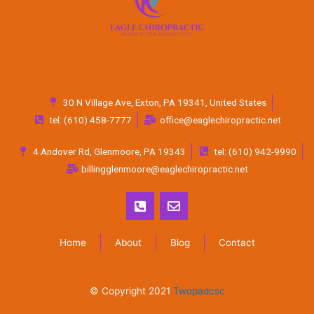
30 N Village Ave, Exton, PA 19341, United States
tel: (610) 458-7777
office@eaglechiropractic.net
4 Andover Rd, Glenmoore, PA 19343
tel: (610) 942-9990
billingglenmoore@eaglechiropractic.net
Home
About
Blog
Contact
© Copyright 2021
Twopadcsc