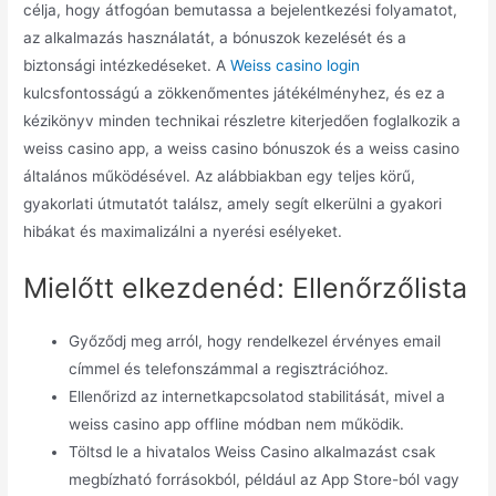
célja, hogy átfogóan bemutassa a bejelentkezési folyamatot,
az alkalmazás használatát, a bónuszok kezelését és a
biztonsági intézkedéseket. A
Weiss casino login
kulcsfontosságú a zökkenőmentes játékélményhez, és ez a
kézikönyv minden technikai részletre kiterjedően foglalkozik a
weiss casino app, a weiss casino bónuszok és a weiss casino
általános működésével. Az alábbiakban egy teljes körű,
gyakorlati útmutatót találsz, amely segít elkerülni a gyakori
hibákat és maximalizálni a nyerési esélyeket.
Mielőtt elkezdenéd: Ellenőrzőlista
Győződj meg arról, hogy rendelkezel érvényes email
címmel és telefonszámmal a regisztrációhoz.
Ellenőrizd az internetkapcsolatod stabilitását, mivel a
weiss casino app offline módban nem működik.
Töltsd le a hivatalos Weiss Casino alkalmazást csak
megbízható forrásokból, például az App Store-ból vagy