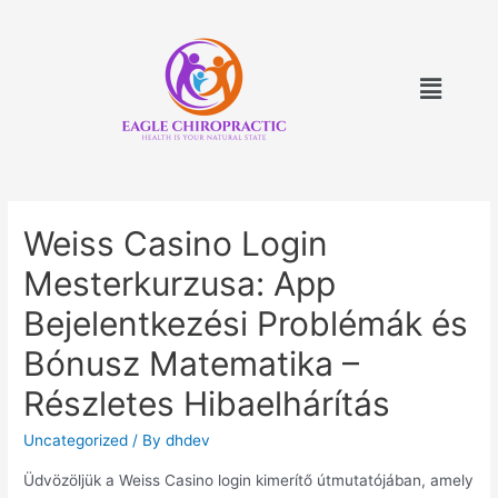
Weiss Casino Login
Mesterkurzusa: App
Bejelentkezési Problémák és
Bónusz Matematika –
Részletes Hibaelhárítás
Uncategorized
/ By
dhdev
Üdvözöljük a Weiss Casino login kimerítő útmutatójában, amely