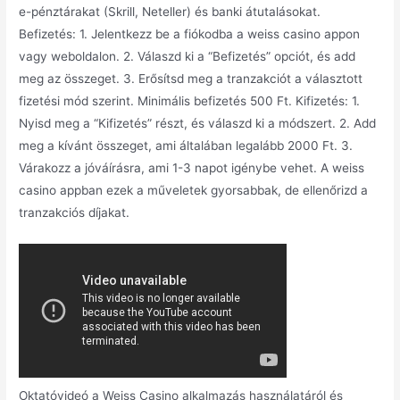
e-pénztárakat (Skrill, Neteller) és banki átutalásokat.
Befizetés: 1. Jelentkezz be a fiókodba a weiss casino appon
vagy weboldalon. 2. Válaszd ki a “Befizetés” opciót, és add
meg az összeget. 3. Erősítsd meg a tranzakciót a választott
fizetési mód szerint. Minimális befizetés 500 Ft. Kifizetés: 1.
Nyisd meg a “Kifizetés” részt, és válaszd ki a módszert. 2. Add
meg a kívánt összeget, ami általában legalább 2000 Ft. 3.
Várakozz a jóváírásra, ami 1-3 napot igénybe vehet. A weiss
casino appban ezek a műveletek gyorsabbak, de ellenőrizd a
tranzakciós díjakat.
Oktatóvideó a Weiss Casino alkalmazás használatáról és