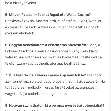
be a bizonyítékokat.
5. Milyen fizetési módokat fogad el a Weiss Casino?
Bankkártyák (Visa, MasterCard), e-pénztárak (Skrill, Neteller),
és banki átutalások. A weiss casino appban ezek az opciók
gyorsan elérhetők.
6. Hogyan aktiválhatom a kétfaktoros hitelesítést?
Menj a
fiókbeállításokhoz a weiss casino appban vagy weboldalon,
válaszd ki a biztonsági opciókat, és kövesd az utasításokat a
telefonszám vagy authenticator app beállításához.
7. Mi a teendő, ha a weiss casino app nem tölt le?
Ellenőrizd
az internetkapcsolatod, vagy próbáld meg másik eszközről. Ha
továbbra sem működik, keress frissítéseket az áruházban,
vagy fordulj a technikai támogatáshoz.
8. Hogyan számíthatom ki a bónusz nyereségi potenciálját?