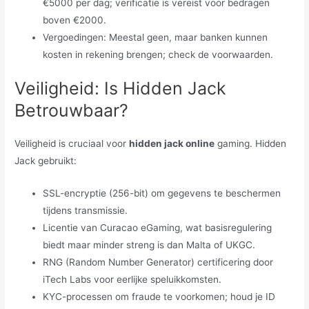
€5000 per dag; verificatie is vereist voor bedragen
boven €2000.
Vergoedingen: Meestal geen, maar banken kunnen
kosten in rekening brengen; check de voorwaarden.
Veiligheid: Is Hidden Jack
Betrouwbaar?
Veiligheid is cruciaal voor
hidden jack online
gaming. Hidden
Jack gebruikt:
SSL-encryptie (256-bit) om gegevens te beschermen
tijdens transmissie.
Licentie van Curacao eGaming, wat basisregulering
biedt maar minder streng is dan Malta of UKGC.
RNG (Random Number Generator) certificering door
iTech Labs voor eerlijke speluikkomsten.
KYC-processen om fraude te voorkomen; houd je ID