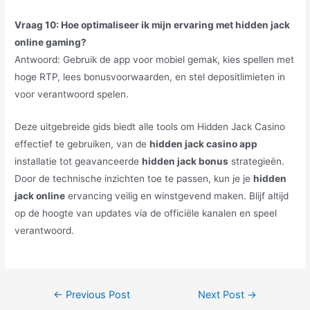
Vraag 10: Hoe optimaliseer ik mijn ervaring met hidden jack
online gaming?
Antwoord: Gebruik de app voor mobiel gemak, kies spellen met
hoge RTP, lees bonusvoorwaarden, en stel depositlimieten in
voor verantwoord spelen.
Deze uitgebreide gids biedt alle tools om Hidden Jack Casino
effectief te gebruiken, van de
hidden jack casino app
installatie tot geavanceerde
hidden jack bonus
strategieën.
Door de technische inzichten toe te passen, kun je je
hidden
jack online
ervancing veilig en winstgevend maken. Blijf altijd
op de hoogte van updates via de officiële kanalen en speel
verantwoord.
←
Previous Post
Next Post
→