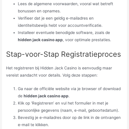
Lees de algemene voorwaarden, vooral wat betreft
bonussen en opnames.
Verifieer dat je een geldig e-mailadres en
identiteitsbewijs hebt voor accountverificatie.
Installeer eventuele benodigde software, zoals de
hidden jack casino app
, voor optimale prestaties.
Stap-voor-Stap Registratieproces
Het registreren bij Hidden Jack Casino is eenvoudig maar
vereist aandacht voor details. Volg deze stappen:
Ga naar de officiële website via je browser of download
de
hidden jack casino app
.
Klik op ‘Registreren’ en vul het formulier in met je
persoonlijke gegevens (naam, e-mail, geboortedatum).
Bevestig je e-mailadres door op de link in de ontvangen
e-mail te klikken.