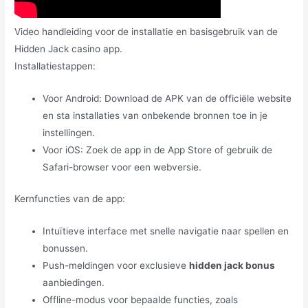
Video handleiding voor de installatie en basisgebruik van de
Hidden Jack casino app.
Installatiestappen:
Voor Android: Download de APK van de officiële website
en sta installaties van onbekende bronnen toe in je
instellingen.
Voor iOS: Zoek de app in de App Store of gebruik de
Safari-browser voor een webversie.
Kernfuncties van de app:
Intuïtieve interface met snelle navigatie naar spellen en
bonussen.
Push-meldingen voor exclusieve
hidden jack bonus
aanbiedingen.
Offline-modus voor bepaalde functies, zoals