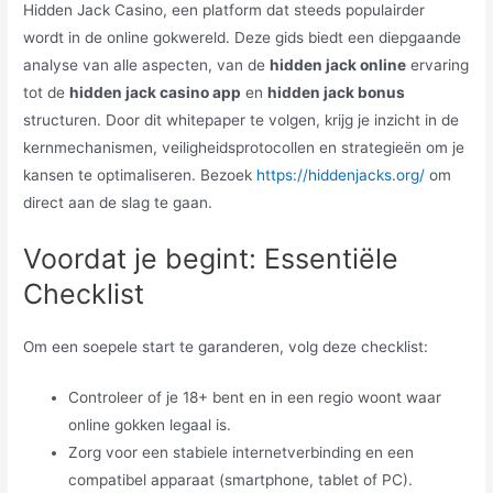
Hidden Jack Casino, een platform dat steeds populairder
wordt in de online gokwereld. Deze gids biedt een diepgaande
analyse van alle aspecten, van de
hidden jack online
ervaring
tot de
hidden jack casino app
en
hidden jack bonus
structuren. Door dit whitepaper te volgen, krijg je inzicht in de
kernmechanismen, veiligheidsprotocollen en strategieën om je
kansen te optimaliseren. Bezoek
https://hiddenjacks.org/
om
direct aan de slag te gaan.
Voordat je begint: Essentiële
Checklist
Om een soepele start te garanderen, volg deze checklist:
Controleer of je 18+ bent en in een regio woont waar
online gokken legaal is.
Zorg voor een stabiele internetverbinding en een
compatibel apparaat (smartphone, tablet of PC).