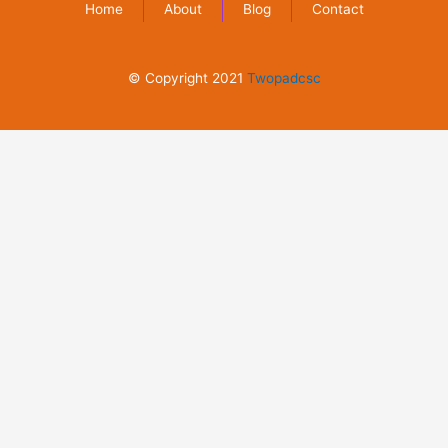
Home
About
Blog
Contact
© Copyright 2021
Twopadcsc