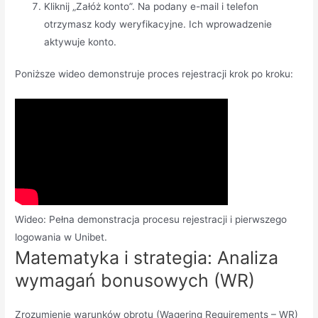
Kliknij „Załóż konto”. Na podany e-mail i telefon
otrzymasz kody weryfikacyjne. Ich wprowadzenie
aktywuje konto.
Poniższe wideo demonstruje proces rejestracji krok po kroku:
Wideo: Pełna demonstracja procesu rejestracji i pierwszego
logowania w Unibet.
Matematyka i strategia: Analiza
wymagań bonusowych (WR)
Zrozumienie warunków obrotu (Wagering Requirements – WR)