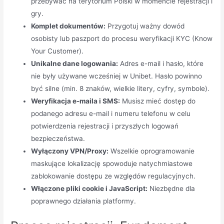
przebywać na terytorium Polski w momencie rejestracji i
gry.
Komplet dokumentów:
Przygotuj ważny dowód
osobisty lub paszport do procesu weryfikacji KYC (Know
Your Customer).
Unikalne dane logowania:
Adres e-mail i hasło, które
nie były używane wcześniej w Unibet. Hasło powinno
być silne (min. 8 znaków, wielkie litery, cyfry, symbole).
Weryfikacja e-maila i SMS:
Musisz mieć dostęp do
podanego adresu e-mail i numeru telefonu w celu
potwierdzenia rejestracji i przyszłych logowań
bezpieczeństwa.
Wyłączony VPN/Proxy:
Wszelkie oprogramowanie
maskujące lokalizację spowoduje natychmiastowe
zablokowanie dostępu ze względów regulacyjnych.
Włączone pliki cookie i JavaScript:
Niezbędne dla
poprawnego działania platformy.