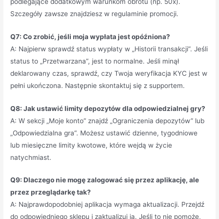
podlegające dodatkowym warunkom obrotu (np. 50x).
Szczegóły zawsze znajdziesz w regulaminie promocji.
Q7: Co zrobić, jeśli moja wypłata jest opóźniona?
A: Najpierw sprawdź status wypłaty w „Historii transakcji”. Jeśli
status to „Przetwarzana”, jest to normalne. Jeśli minął
deklarowany czas, sprawdź, czy Twoja weryfikacja KYC jest w
pełni ukończona. Następnie skontaktuj się z supportem.
Q8: Jak ustawić limity depozytów dla odpowiedzialnej gry?
A: W sekcji „Moje konto” znajdź „Ograniczenia depozytów” lub
„Odpowiedzialna gra”. Możesz ustawić dzienne, tygodniowe
lub miesięczne limity kwotowe, które wejdą w życie
natychmiast.
Q9: Dlaczego nie mogę zalogować się przez aplikację, ale
przez przeglądarkę tak?
A: Najprawdopodobniej aplikacja wymaga aktualizacji. Przejdź
do odpowiedniego sklepu i zaktualizuj ją. Jeśli to nie pomoże,