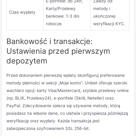
E-portfele: do 24h;
Zależy od
Karty/Przelewy
metody i
Czas wypłaty
bankowe: 1-3 dni
ukończonej
robocze
weryfikacji KYC.
Bankowość i transakcje:
Ustawienia przed pierwszym
depozytem
Przed dokonaniem pierwszej wpłaty skonfiguruj preferowane
metody płatności w sekcji „Moje konto”. Unibet oferuje szeroki
wachlarz opcji: karty Visa/Mastercard, szybkie przelewy online
(np. BLIK, Przelewy24), e-portfele (Skrill, Neteller) oraz
PayPal. Zdecydowanie zaleca się używanie metody, którą
posiadasz na własne dane, co ułatwia i przyspiesza późniejszą
weryfikację oraz wypłaty. Każda transakcja jest
zabezpieczona szyfrowaniem SSL 256-bit.