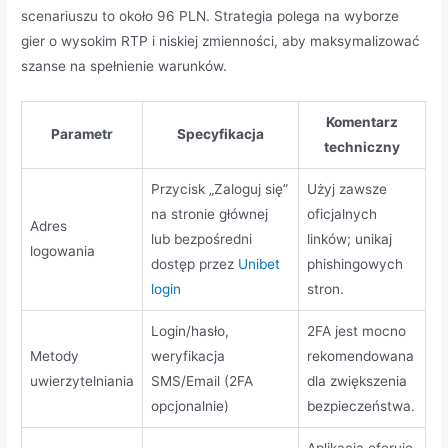
scenariuszu to około 96 PLN. Strategia polega na wyborze
gier o wysokim RTP i niskiej zmienności, aby maksymalizować
szanse na spełnienie warunków.
Komentarz
Parametr
Specyfikacja
techniczny
Przycisk „Zaloguj się”
Użyj zawsze
na stronie głównej
oficjalnych
Adres
lub bezpośredni
linków; unikaj
logowania
dostęp przez
Unibet
phishingowych
login
stron.
Login/hasło,
2FA jest mocno
Metody
weryfikacja
rekomendowana
uwierzytelniania
SMS/Email (2FA
dla zwiększenia
opcjonalnie)
bezpieczeństwa.
Aplikacja oferuje