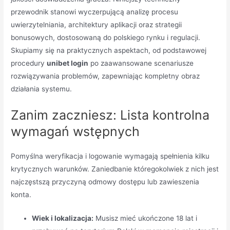
przewodnik stanowi wyczerpującą analizę procesu
uwierzytelniania, architektury aplikacji oraz strategii
bonusowych, dostosowaną do polskiego rynku i regulacji.
Skupiamy się na praktycznych aspektach, od podstawowej
procedury
unibet login
po zaawansowane scenariusze
rozwiązywania problemów, zapewniając kompletny obraz
działania systemu.
Zanim zaczniesz: Lista kontrolna
wymagań wstępnych
Pomyślna weryfikacja i logowanie wymagają spełnienia kilku
krytycznych warunków. Zaniedbanie któregokolwiek z nich jest
najczęstszą przyczyną odmowy dostępu lub zawieszenia
konta.
Wiek i lokalizacja:
Musisz mieć ukończone 18 lat i