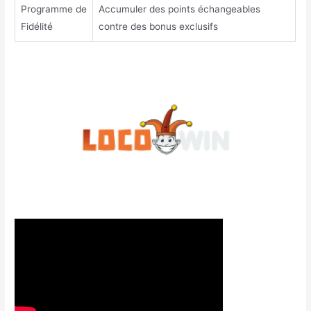
Programme de
Accumuler des points échangeables
Fidélité
contre des bonus exclusifs