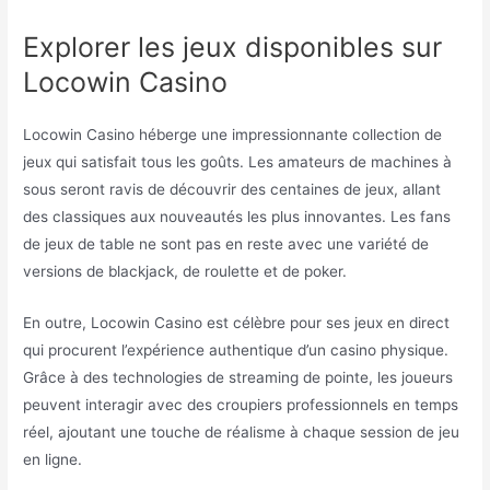
Explorer les jeux disponibles sur
Locowin Casino
Locowin Casino héberge une impressionnante collection de
jeux qui satisfait tous les goûts. Les amateurs de machines à
sous seront ravis de découvrir des centaines de jeux, allant
des classiques aux nouveautés les plus innovantes. Les fans
de jeux de table ne sont pas en reste avec une variété de
versions de blackjack, de roulette et de poker.
En outre, Locowin Casino est célèbre pour ses jeux en direct
qui procurent l’expérience authentique d’un casino physique.
Grâce à des technologies de streaming de pointe, les joueurs
peuvent interagir avec des croupiers professionnels en temps
réel, ajoutant une touche de réalisme à chaque session de jeu
en ligne.