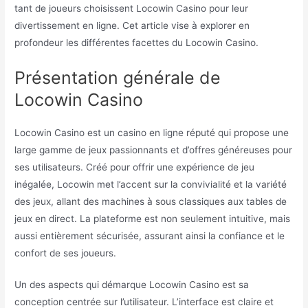
tant de joueurs choisissent Locowin Casino pour leur
divertissement en ligne. Cet article vise à explorer en
profondeur les différentes facettes du Locowin Casino.
Présentation générale de
Locowin Casino
Locowin Casino est un casino en ligne réputé qui propose une
large gamme de jeux passionnants et d’offres généreuses pour
ses utilisateurs. Créé pour offrir une expérience de jeu
inégalée, Locowin met l’accent sur la convivialité et la variété
des jeux, allant des machines à sous classiques aux tables de
jeux en direct. La plateforme est non seulement intuitive, mais
aussi entièrement sécurisée, assurant ainsi la confiance et le
confort de ses joueurs.
Un des aspects qui démarque Locowin Casino est sa
conception centrée sur l’utilisateur. L’interface est claire et