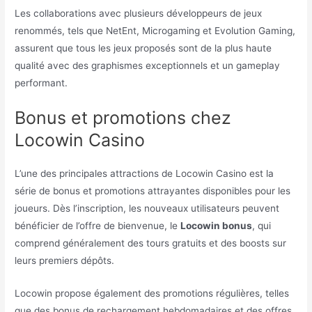
Les collaborations avec plusieurs développeurs de jeux
renommés, tels que NetEnt, Microgaming et Evolution Gaming,
assurent que tous les jeux proposés sont de la plus haute
qualité avec des graphismes exceptionnels et un gameplay
performant.
Bonus et promotions chez
Locowin Casino
L’une des principales attractions de Locowin Casino est la
série de bonus et promotions attrayantes disponibles pour les
joueurs. Dès l’inscription, les nouveaux utilisateurs peuvent
bénéficier de l’offre de bienvenue, le
Locowin bonus
, qui
comprend généralement des tours gratuits et des boosts sur
leurs premiers dépôts.
Locowin propose également des promotions régulières, telles
que des bonus de rechargement hebdomadaires et des offres