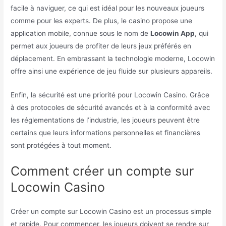
facile à naviguer, ce qui est idéal pour les nouveaux joueurs
comme pour les experts. De plus, le casino propose une
application mobile, connue sous le nom de
Locowin App
, qui
permet aux joueurs de profiter de leurs jeux préférés en
déplacement. En embrassant la technologie moderne, Locowin
offre ainsi une expérience de jeu fluide sur plusieurs appareils.
Enfin, la sécurité est une priorité pour Locowin Casino. Grâce
à des protocoles de sécurité avancés et à la conformité avec
les réglementations de l’industrie, les joueurs peuvent être
certains que leurs informations personnelles et financières
sont protégées à tout moment.
Comment créer un compte sur
Locowin Casino
Créer un compte sur Locowin Casino est un processus simple
et rapide. Pour commencer, les joueurs doivent se rendre sur