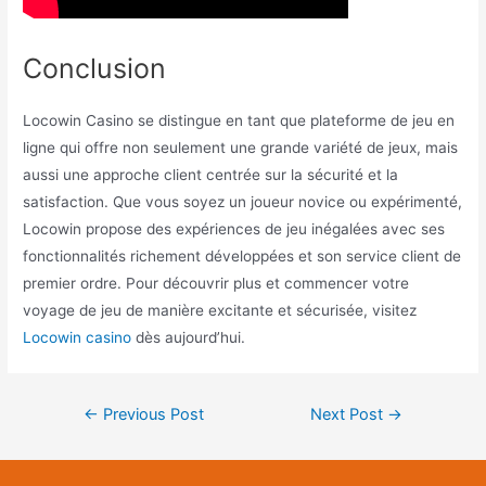
Conclusion
Locowin Casino se distingue en tant que plateforme de jeu en
ligne qui offre non seulement une grande variété de jeux, mais
aussi une approche client centrée sur la sécurité et la
satisfaction. Que vous soyez un joueur novice ou expérimenté,
Locowin propose des expériences de jeu inégalées avec ses
fonctionnalités richement développées et son service client de
premier ordre. Pour découvrir plus et commencer votre
voyage de jeu de manière excitante et sécurisée, visitez
Locowin casino
dès aujourd’hui.
←
Previous Post
Next Post
→