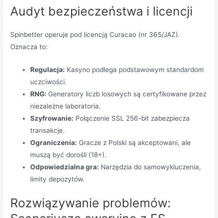
Audyt bezpieczeństwa i licencji
Spinbetter operuje pod licencją Curacao (nr 365/JAZ).
Oznacza to:
Regulacja:
Kasyno podlega podstawowym standardom
uczciwości.
RNG:
Generatory liczb losowych są certyfikowane przez
niezależne laboratoria.
Szyfrowanie:
Połączenie SSL 256-bit zabezpiecza
transakcje.
Ograniczenia:
Gracze z Polski są akceptowani, ale
muszą być dorośli (18+).
Odpowiedzialna gra:
Narzędzia do samowykluczenia,
limity depozytów.
Rozwiązywanie problemów: