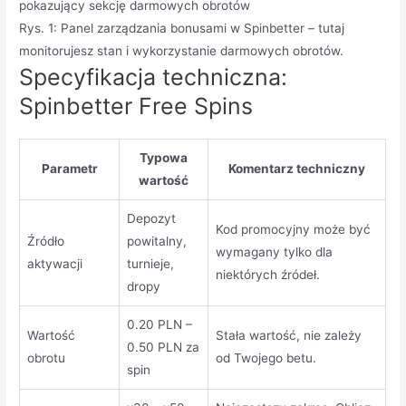
Rys. 1: Panel zarządzania bonusami w Spinbetter – tutaj
monitorujesz stan i wykorzystanie darmowych obrotów.
Specyfikacja techniczna:
Spinbetter Free Spins
Typowa
Parametr
Komentarz techniczny
wartość
Depozyt
Kod promocyjny może być
Źródło
powitalny,
wymagany tylko dla
aktywacji
turnieje,
niektórych źródeł.
dropy
0.20 PLN –
Wartość
Stała wartość, nie zależy
0.50 PLN za
obrotu
od Twojego betu.
spin