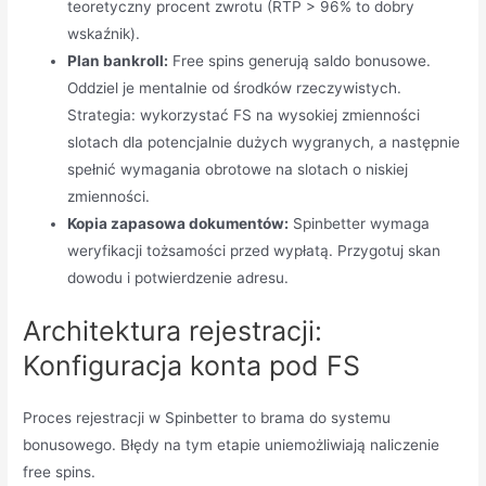
teoretyczny procent zwrotu (RTP > 96% to dobry
wskaźnik).
Plan bankroll:
Free spins generują saldo bonusowe.
Oddziel je mentalnie od środków rzeczywistych.
Strategia: wykorzystać FS na wysokiej zmienności
slotach dla potencjalnie dużych wygranych, a następnie
spełnić wymagania obrotowe na slotach o niskiej
zmienności.
Kopia zapasowa dokumentów:
Spinbetter wymaga
weryfikacji tożsamości przed wypłatą. Przygotuj skan
dowodu i potwierdzenie adresu.
Architektura rejestracji:
Konfiguracja konta pod FS
Proces rejestracji w Spinbetter to brama do systemu
bonusowego. Błędy na tym etapie uniemożliwiają naliczenie
free spins.