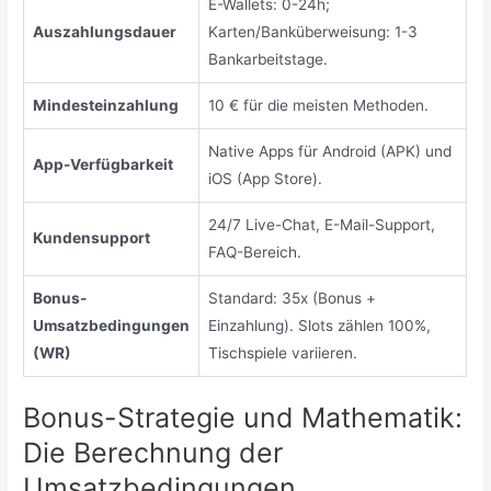
E-Wallets: 0-24h;
Auszahlungsdauer
Karten/Banküberweisung: 1-3
Bankarbeitstage.
Mindesteinzahlung
10 € für die meisten Methoden.
Native Apps für Android (APK) und
App-Verfügbarkeit
iOS (App Store).
24/7 Live-Chat, E-Mail-Support,
Kundensupport
FAQ-Bereich.
Bonus-
Standard: 35x (Bonus +
Umsatzbedingungen
Einzahlung). Slots zählen 100%,
(WR)
Tischspiele variieren.
Bonus-Strategie und Mathematik:
Die Berechnung der
Umsatzbedingungen