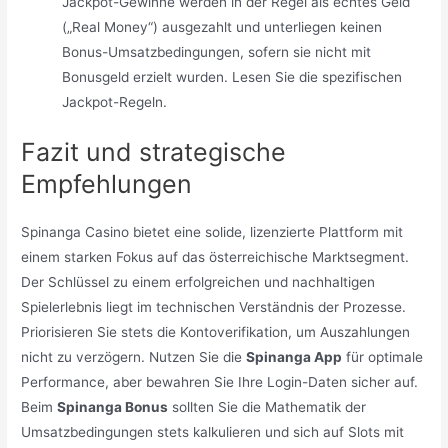
Jackpot-Gewinne werden in der Regel als echtes Geld
(„Real Money“) ausgezahlt und unterliegen keinen
Bonus-Umsatzbedingungen, sofern sie nicht mit
Bonusgeld erzielt wurden. Lesen Sie die spezifischen
Jackpot-Regeln.
Fazit und strategische
Empfehlungen
Spinanga Casino bietet eine solide, lizenzierte Plattform mit
einem starken Fokus auf das österreichische Marktsegment.
Der Schlüssel zu einem erfolgreichen und nachhaltigen
Spielerlebnis liegt im technischen Verständnis der Prozesse.
Priorisieren Sie stets die Kontoverifikation, um Auszahlungen
nicht zu verzögern. Nutzen Sie die
Spinanga App
für optimale
Performance, aber bewahren Sie Ihre Login-Daten sicher auf.
Beim
Spinanga Bonus
sollten Sie die Mathematik der
Umsatzbedingungen stets kalkulieren und sich auf Slots mit