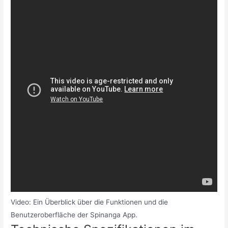
Video: Ein Überblick über die Funktionen und die
Benutzeroberfläche der Spinanga App.