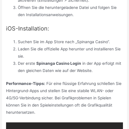
aktivieren (Einstellungen > Sicherheit).
Öffnen Sie die heruntergeladene Datei und folgen Sie
den Installationsanweisungen.
iOS-Installation:
Suchen Sie im App Store nach „Spinanga Casino“.
Laden Sie die offizielle App herunter und installieren Sie
sie.
Der erste
Spinanga Casino Login
in der App erfolgt mit
den gleichen Daten wie auf der Website.
Performance-Tipps:
Für eine flüssige Erfahrung schließen Sie
Hintergrund-Apps und stellen Sie eine stabile WLAN- oder
4G/5G-Verbindung sicher. Bei Grafikproblemen in Spielen
können Sie in den Spieleinstellungen oft die Grafikqualität
heruntersetzen.