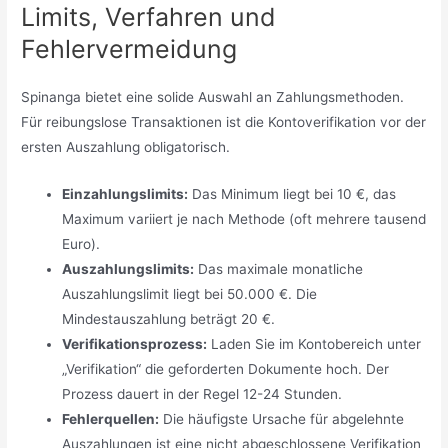
Limits, Verfahren und
Fehlervermeidung
Spinanga bietet eine solide Auswahl an Zahlungsmethoden.
Für reibungslose Transaktionen ist die Kontoverifikation vor der
ersten Auszahlung obligatorisch.
Einzahlungslimits:
Das Minimum liegt bei 10 €, das
Maximum variiert je nach Methode (oft mehrere tausend
Euro).
Auszahlungslimits:
Das maximale monatliche
Auszahlungslimit liegt bei 50.000 €. Die
Mindestauszahlung beträgt 20 €.
Verifikationsprozess:
Laden Sie im Kontobereich unter
„Verifikation“ die geforderten Dokumente hoch. Der
Prozess dauert in der Regel 12-24 Stunden.
Fehlerquellen:
Die häufigste Ursache für abgelehnte
Auszahlungen ist eine nicht abgeschlossene Verifikation