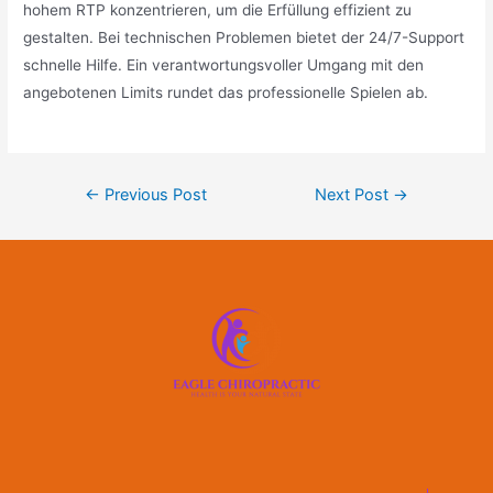
hohem RTP konzentrieren, um die Erfüllung effizient zu
gestalten. Bei technischen Problemen bietet der 24/7-Support
schnelle Hilfe. Ein verantwortungsvoller Umgang mit den
angebotenen Limits rundet das professionelle Spielen ab.
←
Previous Post
Next Post
→