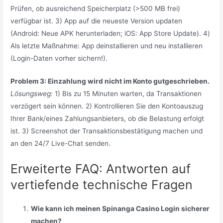
Prüfen, ob ausreichend Speicherplatz (>500 MB frei)
verfügbar ist. 3) App auf die neueste Version updaten
(Android: Neue APK herunterladen; iOS: App Store Update). 4)
Als letzte Maßnahme: App deinstallieren und neu installieren
(Login-Daten vorher sichern!).
Problem 3: Einzahlung wird nicht im Konto gutgeschrieben.
Lösungsweg:
1) Bis zu 15 Minuten warten, da Transaktionen
verzögert sein können. 2) Kontrollieren Sie den Kontoauszug
Ihrer Bank/eines Zahlungsanbieters, ob die Belastung erfolgt
ist. 3) Screenshot der Transaktionsbestätigung machen und
an den 24/7 Live-Chat senden.
Erweiterte FAQ: Antworten auf
vertiefende technische Fragen
Wie kann ich meinen
Spinanga Casino Login
sicherer
machen?