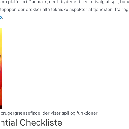
no platform i Danmark, der tilbyder et bredt udvalg af spil, bo
aper, der dækker alle tekniske aspekter af tjenesten, fra regis
k/
.
 brugergrænseflade, der viser spil og funktioner.
ntial Checkliste