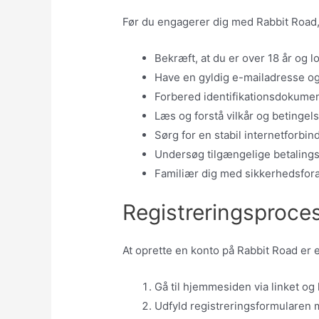
Før du engagerer dig med Rabbit Road,
Bekræft, at du er over 18 år og lo
Have en gyldig e-mailadresse og
Forbered identifikationsdokument
Læs og forstå vilkår og betingel
Sørg for en stabil internetforbi
Undersøg tilgængelige betalings
Familiær dig med sikkerhedsforan
Registreringsproces
At oprette en konto på Rabbit Road er e
Gå til hjemmesiden via linket og 
Udfyld registreringsformularen 