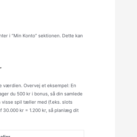
er i “Min Konto” sektionen. Dette kan
r
e værdien. Overvej et eksempel: En
ger du 500 kr i bonus, så din samlede
visse spil tæller med (f.eks. slots
 30.000 kr = 1.200 kr, så planlæg dit
aljer