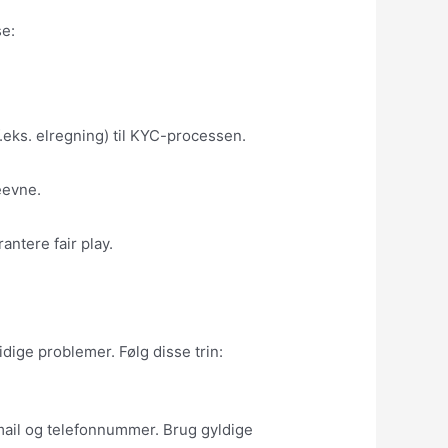
se:
.eks. elregning) til KYC-processen.
eevne.
.
ntere fair play.
dige problemer. Følg disse trin:
-mail og telefonnummer. Brug gyldige