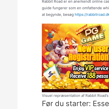
Rabbit Road er en anerkendt online casi
guide fungerer som en omfattende whitep
at begynde, besøg
https://rabbitroad.d
Visuel repræsentation af Rabbit Road’s
Før du starter: Esse