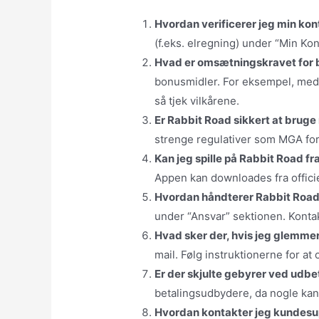
Hvordan verificerer jeg min ko
(f.eks. elregning) under “Min Kon
Hvad er omsætningskravet for 
bonusmidler. For eksempel, med e
så tjek vilkårene.
Er Rabbit Road sikkert at brug
strenge regulativer som MGA for
Kan jeg spille på Rabbit Road fr
Appen kan downloades fra offici
Hvordan håndterer Rabbit Road 
under “Ansvar” sektionen. Kontak
Hvad sker der, hvis jeg glemme
mail. Følg instruktionerne for at 
Er der skjulte gebyrer ved udbe
betalingsudbydere, da nogle kan
Hvordan kontakter jeg kundesu