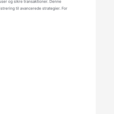
nuser og sikre transaktioner. Denne
trering til avancerede strategier. For