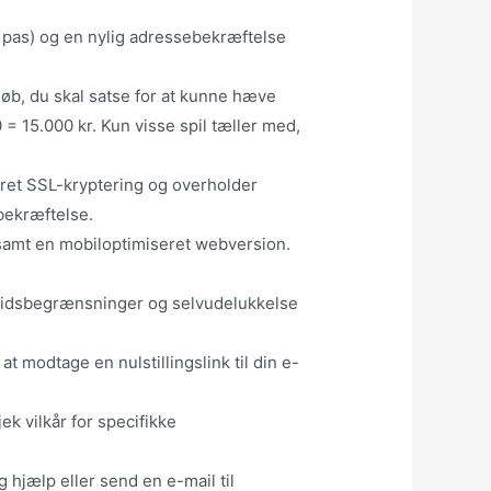
s. pas) og en nylig adressebekræftelse
b, du skal satse for at kunne hæve
= 15.000 kr. Kun visse spil tæller med,
ret SSL-kryptering og overholder
bekræftelse.
 samt en mobiloptimiseret webversion.
tidsbegrænsninger og selvudelukkelse
t modtage en nulstillingslink til din e-
ek vilkår for specifikke
g hjælp eller send en e-mail til