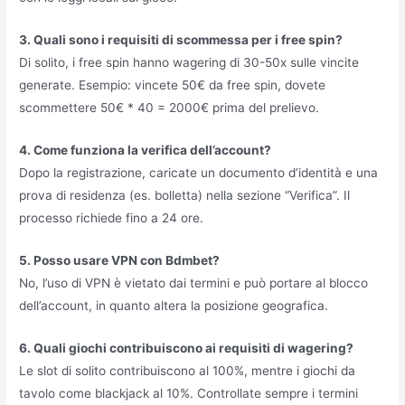
3. Quali sono i requisiti di scommessa per i free spin?
Di solito, i free spin hanno wagering di 30-50x sulle vincite
generate. Esempio: vincete 50€ da free spin, dovete
scommettere 50€ * 40 = 2000€ prima del prelievo.
4. Come funziona la verifica dell’account?
Dopo la registrazione, caricate un documento d’identità e una
prova di residenza (es. bolletta) nella sezione “Verifica”. Il
processo richiede fino a 24 ore.
5. Posso usare VPN con Bdmbet?
No, l’uso di VPN è vietato dai termini e può portare al blocco
dell’account, in quanto altera la posizione geografica.
6. Quali giochi contribuiscono ai requisiti di wagering?
Le slot di solito contribuiscono al 100%, mentre i giochi da
tavolo come blackjack al 10%. Controllate sempre i termini