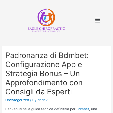
Padronanza di Bdmbet:
Configurazione App e
Strategia Bonus – Un
Approfondimento con
Consigli da Esperti
Uncategorized
/ By
dhdev
Benvenuti nella guida tecnica definitiva per
Bdmbet
, una