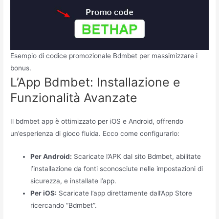
Esempio di codice promozionale Bdmbet per massimizzare i
bonus.
L’App Bdmbet: Installazione e
Funzionalità Avanzate
Il bdmbet app è ottimizzato per iOS e Android, offrendo
un’esperienza di gioco fluida. Ecco come configurarlo:
Per Android:
Scaricate l’APK dal sito Bdmbet, abilitate
l’installazione da fonti sconosciute nelle impostazioni di
sicurezza, e installate l’app.
Per iOS:
Scaricate l’app direttamente dall’App Store
ricercando “Bdmbet”.