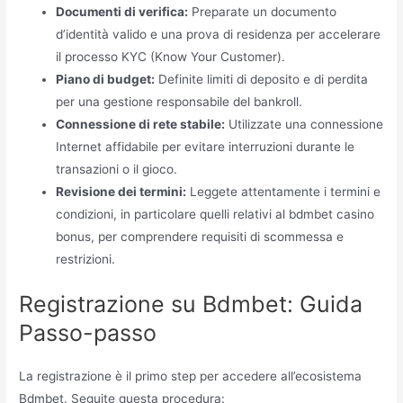
Documenti di verifica:
Preparate un documento
d’identità valido e una prova di residenza per accelerare
il processo KYC (Know Your Customer).
Piano di budget:
Definite limiti di deposito e di perdita
per una gestione responsabile del bankroll.
Connessione di rete stabile:
Utilizzate una connessione
Internet affidabile per evitare interruzioni durante le
transazioni o il gioco.
Revisione dei termini:
Leggete attentamente i termini e
condizioni, in particolare quelli relativi al bdmbet casino
bonus, per comprendere requisiti di scommessa e
restrizioni.
Registrazione su Bdmbet: Guida
Passo-passo
La registrazione è il primo step per accedere all’ecosistema
Bdmbet. Seguite questa procedura: