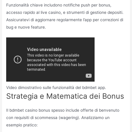
Funzionalità chiave includono notifiche push per bonus,
accesso rapido al live casino, e strumenti di gestione depositi.
Assicuratevi di aggiornare regolarmente l’app per correzioni di
bug e nuove feature.
Video dimostrativo sulle funzionalità del bdmbet app.
Strategia e Matematica dei Bonus
Il bdmbet casino bonus spesso include offerte di benvenuto
con requisiti di scommessa (wagering). Analizziamo un
esempio pratico: