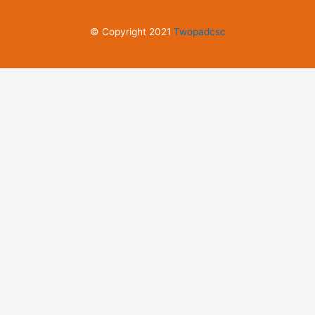
© Copyright 2021
Twopadcsc