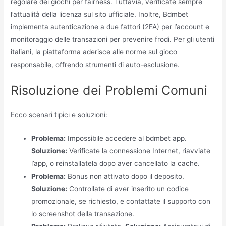
regolare dei giochi per fairness. Tuttavia, verificate sempre
l’attualità della licenza sul sito ufficiale. Inoltre, Bdmbet
implementa autenticazione a due fattori (2FA) per l’account e
monitoraggio delle transazioni per prevenire frodi. Per gli utenti
italiani, la piattaforma aderisce alle norme sul gioco
responsabile, offrendo strumenti di auto-esclusione.
Risoluzione dei Problemi Comuni
Ecco scenari tipici e soluzioni:
Problema:
Impossibile accedere al bdmbet app.
Soluzione:
Verificate la connessione Internet, riavviate
l’app, o reinstallatela dopo aver cancellato la cache.
Problema:
Bonus non attivato dopo il deposito.
Soluzione:
Controllate di aver inserito un codice
promozionale, se richiesto, e contattate il supporto con
lo screenshot della transazione.