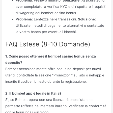
Problema:
Prelievo rifiutato.
Soluzione:
Assicuratevi di
aver completato la verifica KYC e di rispettare i requisiti
di wagering del bdmbet casino bonus.
Problema:
Lentezza nelle transazioni.
Soluzione:
Utilizzate metodi di pagamento alternativi o contattate
la vostra banca per eventuali blocchi.
FAQ Estese (8-10 Domande)
1. Come posso ottenere il bdmbet casino bonus senza
deposito?
Bdmbet occasionalmente offre bonus no-deposit per nuovi
utenti: controllate la sezione “Promozioni” sul sito o nell’app e
inserite il codice richiesto durante la registrazione.
2. Il bdmbet app è legale in Italia?
Sì, se Bdmbet opera con una licenza riconosciuta che
permette l’offerta nel mercato italiano. Verificate la conformità
con le leggi locali sul gioco.