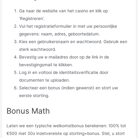
Ga naar de website van het casino en klik op
‘Registreren’.
Vul het registratieformulier in met uw persoonlijke
gegevens: naam, adres, geboortedatum.
Kies een gebruikersnaam en wachtwoord. Gebruik een
sterk wachtwoord.
Bevestig uw e-mailadres door op de link in de
bevestigingsmail te klikken.
Log in en voltooi de identiteitsverificatie door
documenten te uploaden.
Selecteer een bonus (indien gewenst) en stort uw
eerste storting.
Bonus Math
Laten we een typische welkomstbonus berekenen: 100% tot
€500 met 30x inzetvereiste op storting+bonus. Stel, u stort