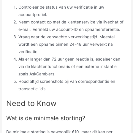
Controleer de status van uw verificatie in uw
accountprofiel.
Neem contact op met de klantenservice via livechat of
e-mail. Vermeld uw account-ID en opnamereferentie.
Vraag naar de verwachte verwerkingstijd. Meestal
wordt een opname binnen 24-48 uur verwerkt na
verificatie.
Als er langer dan 72 uur geen reactie is, escaleer dan
via de klachtenfunctionaris of een externe instantie
zoals AskGamblers.
Houd altijd screenshots bij van correspondentie en
transactie-id’s.
Need to Know
Wat is de minimale storting?
De minimale storting is gewoonlijk €10, maar dit kan per