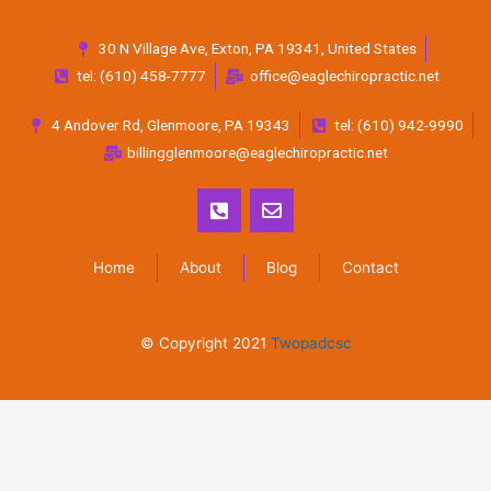
30 N Village Ave, Exton, PA 19341, United States
tel: (610) 458-7777
office@eaglechiropractic.net
4 Andover Rd, Glenmoore, PA 19343
tel: (610) 942-9990
billingglenmoore@eaglechiropractic.net
Home
About
Blog
Contact
© Copyright 2021
Twopadcsc