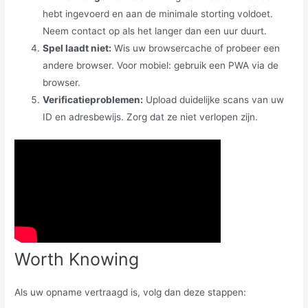
hebt ingevoerd en aan de minimale storting voldoet.
Neem contact op als het langer dan een uur duurt.
Spel laadt niet:
Wis uw browsercache of probeer een
andere browser. Voor mobiel: gebruik een PWA via de
browser.
Verificatieproblemen:
Upload duidelijke scans van uw
ID en adresbewijs. Zorg dat ze niet verlopen zijn.
Worth Knowing
Als uw opname vertraagd is, volg dan deze stappen: