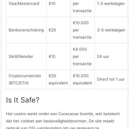
Visa/Mastercard
€10
per
1-3 werkdagen
transactie
€10.000
Bankoverschrijving
€20
per
3-5 werkdagen
transactie
€4.000
Skrill/Neteller
€10
per
24 uur
transactie
Cryptocurrencies
€20
€10.000
Direct tot 1 uur
(BTC/ETH)
equivalent
equivalent
Is It Safe?
Het casino werkt onder een Curacaose licentie, wat betekent
dat het voldoet aan basisveiligheidsnormen. De site maakt
gebruik van SSL-versleuteling om uw gegevens te