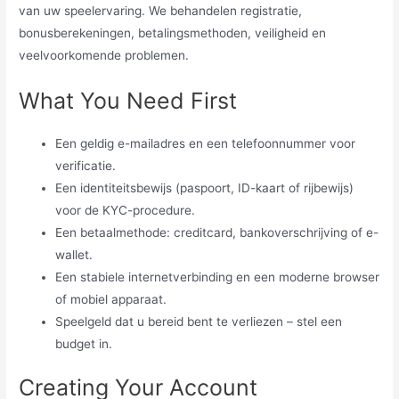
van uw speelervaring. We behandelen registratie,
bonusberekeningen, betalingsmethoden, veiligheid en
veelvoorkomende problemen.
What You Need First
Een geldig e-mailadres en een telefoonnummer voor
verificatie.
Een identiteitsbewijs (paspoort, ID-kaart of rijbewijs)
voor de KYC-procedure.
Een betaalmethode: creditcard, bankoverschrijving of e-
wallet.
Een stabiele internetverbinding en een moderne browser
of mobiel apparaat.
Speelgeld dat u bereid bent te verliezen – stel een
budget in.
Creating Your Account