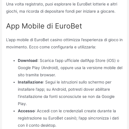
Una volta registrato, puoi esplorare le EuroBet lotterie e altri
giochi, ma ricorda di depositare fondi per iniziare a giocare.
App Mobile di EuroBet
L’app mobile di EuroBet casino ottimizza l’esperienza di gioco in
movimento. Ecco come configurarla e utilizzarla:
Download
: Scarica l’app ufficiale dall’App Store (iOS) o
Google Play (Android), oppure usa la versione mobile del
sito tramite browser.
Installazione
: Segui le istruzioni sullo schermo per
installare l’app; su Android, potresti dover abilitare
l’installazione da fonti sconosciute se non da Google
Play.
Accesso
: Accedi con le credenziali create durante la
registrazione su EuroBet casinò; l’app sincronizza i dati
con il conto desktop.