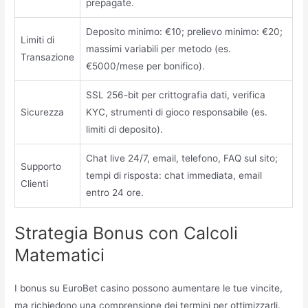
prepagate.
Deposito minimo: €10; prelievo minimo: €20;
Limiti di
massimi variabili per metodo (es.
Transazione
€5000/mese per bonifico).
SSL 256-bit per crittografia dati, verifica
Sicurezza
KYC, strumenti di gioco responsabile (es.
limiti di deposito).
Chat live 24/7, email, telefono, FAQ sul sito;
Supporto
tempi di risposta: chat immediata, email
Clienti
entro 24 ore.
Strategia Bonus con Calcoli
Matematici
I bonus su EuroBet casino possono aumentare le tue vincite,
ma richiedono una comprensione dei termini per ottimizzarli.