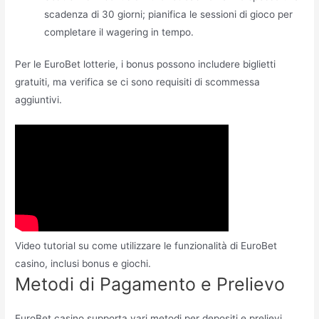
scadenza di 30 giorni; pianifica le sessioni di gioco per
completare il wagering in tempo.
Per le EuroBet lotterie, i bonus possono includere biglietti
gratuiti, ma verifica se ci sono requisiti di scommessa
aggiuntivi.
Video tutorial su come utilizzare le funzionalità di EuroBet
casino, inclusi bonus e giochi.
Metodi di Pagamento e Prelievo
EuroBet casino supporta vari metodi per depositi e prelievi,