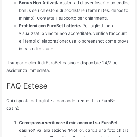
Bonus Non Attivati
: Assicurati di aver inserito un codice
bonus se richiesto e di soddisfare i termini (es. deposito
minimo). Contatta il supporto per chiarimenti.
Problemi con EuroBet Lotterie
: Per biglietti non
visualizzati o vincite non accreditate, verifica l’account
e i tempi di elaborazione; usa lo screenshot come prova
in caso di dispute.
Il supporto clienti di EuroBet casino è disponibile 24/7 per
assistenza immediata.
FAQ Estese
Qui risposte dettagliate a domande frequenti su EuroBet
casinò:
Come posso verificare il mio account su EuroBet
casino?
Vai alla sezione “Profilo”, carica una foto chiara