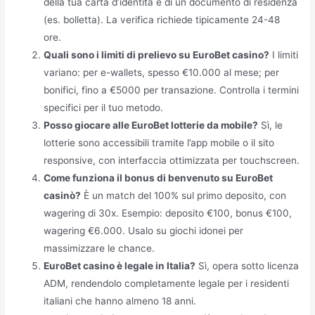
della tua carta d’identità e di un documento di residenza
(es. bolletta). La verifica richiede tipicamente 24-48
ore.
Quali sono i limiti di prelievo su EuroBet casino?
I limiti
variano: per e-wallets, spesso €10.000 al mese; per
bonifici, fino a €5000 per transazione. Controlla i termini
specifici per il tuo metodo.
Posso giocare alle EuroBet lotterie da mobile?
Sì, le
lotterie sono accessibili tramite l’app mobile o il sito
responsive, con interfaccia ottimizzata per touchscreen.
Come funziona il bonus di benvenuto su EuroBet
casinò?
È un match del 100% sul primo deposito, con
wagering di 30x. Esempio: deposito €100, bonus €100,
wagering €6.000. Usalo su giochi idonei per
massimizzare le chance.
EuroBet casino è legale in Italia?
Sì, opera sotto licenza
ADM, rendendolo completamente legale per i residenti
italiani che hanno almeno 18 anni.