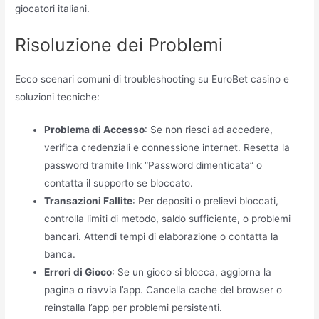
giocatori italiani.
Risoluzione dei Problemi
Ecco scenari comuni di troubleshooting su EuroBet casino e
soluzioni tecniche:
Problema di Accesso
: Se non riesci ad accedere,
verifica credenziali e connessione internet. Resetta la
password tramite link “Password dimenticata” o
contatta il supporto se bloccato.
Transazioni Fallite
: Per depositi o prelievi bloccati,
controlla limiti di metodo, saldo sufficiente, o problemi
bancari. Attendi tempi di elaborazione o contatta la
banca.
Errori di Gioco
: Se un gioco si blocca, aggiorna la
pagina o riavvia l’app. Cancella cache del browser o
reinstalla l’app per problemi persistenti.