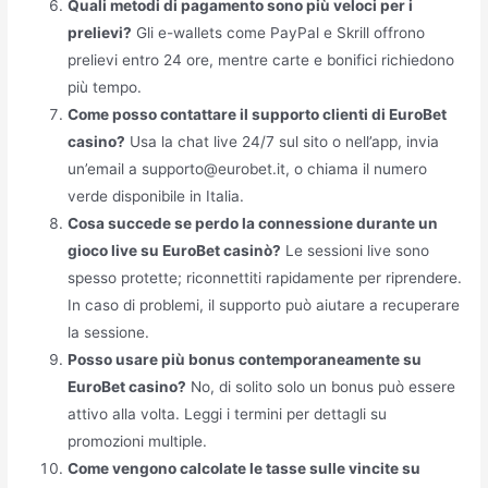
Quali metodi di pagamento sono più veloci per i
prelievi?
Gli e-wallets come PayPal e Skrill offrono
prelievi entro 24 ore, mentre carte e bonifici richiedono
più tempo.
Come posso contattare il supporto clienti di EuroBet
casino?
Usa la chat live 24/7 sul sito o nell’app, invia
un’email a supporto@eurobet.it, o chiama il numero
verde disponibile in Italia.
Cosa succede se perdo la connessione durante un
gioco live su EuroBet casinò?
Le sessioni live sono
spesso protette; riconnettiti rapidamente per riprendere.
In caso di problemi, il supporto può aiutare a recuperare
la sessione.
Posso usare più bonus contemporaneamente su
EuroBet casino?
No, di solito solo un bonus può essere
attivo alla volta. Leggi i termini per dettagli su
promozioni multiple.
Come vengono calcolate le tasse sulle vincite su