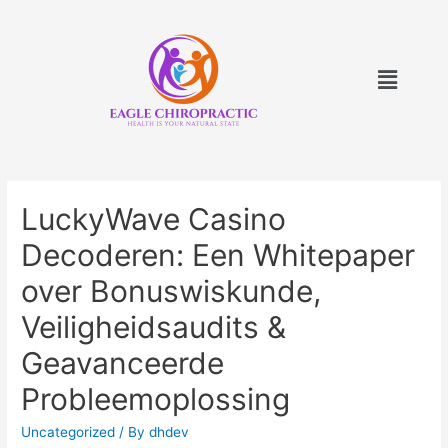
LuckyWave Casino
Decoderen: Een Whitepaper
over Bonuswiskunde,
Veiligheidsaudits &
Geavanceerde
Probleemoplossing
Uncategorized
/ By
dhdev