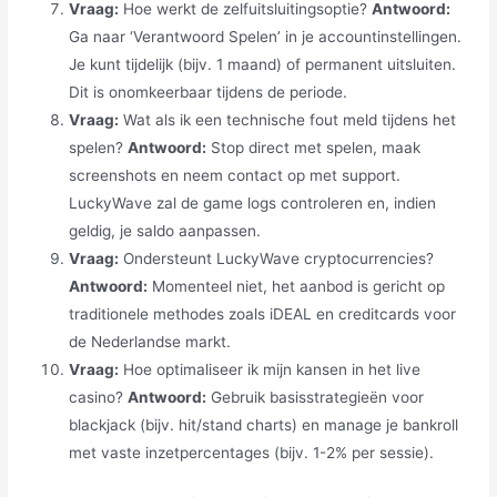
Vraag:
Hoe werkt de zelfuitsluitingsoptie?
Antwoord:
Ga naar ‘Verantwoord Spelen’ in je accountinstellingen.
Je kunt tijdelijk (bijv. 1 maand) of permanent uitsluiten.
Dit is onomkeerbaar tijdens de periode.
Vraag:
Wat als ik een technische fout meld tijdens het
spelen?
Antwoord:
Stop direct met spelen, maak
screenshots en neem contact op met support.
LuckyWave zal de game logs controleren en, indien
geldig, je saldo aanpassen.
Vraag:
Ondersteunt LuckyWave cryptocurrencies?
Antwoord:
Momenteel niet, het aanbod is gericht op
traditionele methodes zoals iDEAL en creditcards voor
de Nederlandse markt.
Vraag:
Hoe optimaliseer ik mijn kansen in het live
casino?
Antwoord:
Gebruik basisstrategieën voor
blackjack (bijv. hit/stand charts) en manage je bankroll
met vaste inzetpercentages (bijv. 1-2% per sessie).