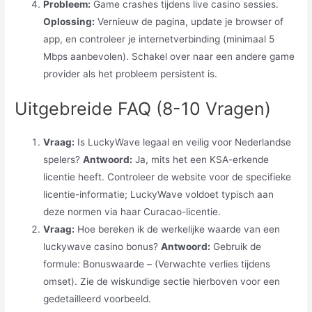
Probleem:
Game crashes tijdens live casino sessies.
Oplossing:
Vernieuw de pagina, update je browser of
app, en controleer je internetverbinding (minimaal 5
Mbps aanbevolen). Schakel over naar een andere game
provider als het probleem persistent is.
Uitgebreide FAQ (8-10 Vragen)
Vraag:
Is LuckyWave legaal en veilig voor Nederlandse
spelers?
Antwoord:
Ja, mits het een KSA-erkende
licentie heeft. Controleer de website voor de specifieke
licentie-informatie; LuckyWave voldoet typisch aan
deze normen via haar Curacao-licentie.
Vraag:
Hoe bereken ik de werkelijke waarde van een
luckywave casino bonus?
Antwoord:
Gebruik de
formule: Bonuswaarde – (Verwachte verlies tijdens
omset). Zie de wiskundige sectie hierboven voor een
gedetailleerd voorbeeld.