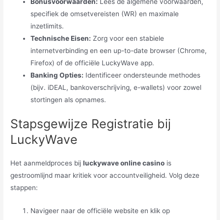
Bonusvoorwaarden:
Lees de algemene voorwaarden,
specifiek de omsetvereisten (WR) en maximale
inzetlimits.
Technische Eisen:
Zorg voor een stabiele
internetverbinding en een up-to-date browser (Chrome,
Firefox) of de officiële LuckyWave app.
Banking Opties:
Identificeer ondersteunde methodes
(bijv. iDEAL, bankoverschrijving, e-wallets) voor zowel
stortingen als opnames.
Stapsgewijze Registratie bij
LuckyWave
Het aanmeldproces bij
luckywave online casino
is
gestroomlijnd maar kritiek voor accountveiligheid. Volg deze
stappen:
Navigeer naar de officiële website en klik op