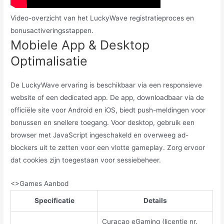
Video-overzicht van het LuckyWave registratieproces en
bonusactiveringsstappen.
Mobiele App & Desktop
Optimalisatie
De LuckyWave ervaring is beschikbaar via een responsieve
website of een dedicated app. De app, downloadbaar via de
officiële site voor Android en iOS, biedt push-meldingen voor
bonussen en snellere toegang. Voor desktop, gebruik een
browser met JavaScript ingeschakeld en overweeg ad-
blockers uit te zetten voor een vlotte gameplay. Zorg ervoor
dat cookies zijn toegestaan voor sessiebeheer.
<>Games Aanbod
Specificatie
Details
Curacao eGaming (licentie nr.