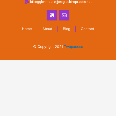
billingglenmoore@eaglechiropractic.net
Home
About
Blog
Contact
© Copyright 2021
Twopadcsc