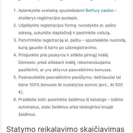
Aplankykite svetainę spustelėdami
Betfury casino
–
atsidarys registracijos puslapis.
Užpildykite registracijos formą: nurodykite el. pašto
adresą, sukurkite slaptažodį ir pasirinkite valiutą.
Patvirtinkite registraciją el. paštu – spustelėkite nuorodą,
kurią gausite iš karto po užsiregistravimo.
Prisijunkite prie paskyros ir atlikite pirmąjį indėlį.
Dėmesio: prieš atliekant indėlį, rekomenduojama
pasitikrinti, ar yra aktyvus pasveikinimo bonusas.
Pasinaudokite pasveikinimo pasiūlymu: dažniausiai tai
būna 100% bonusas iki nustatytos sumos (pvz., iki 500
€).
Pradėkite lošti: pasirinkite žaidimus iš katalogo – lošimo
automatus, stalo žaidimus arba tiesioginius krupjė
žaidimus.
Statymo reikalavimo skaičiavimas