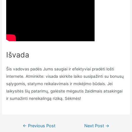
Išvada
Šis vadovas padės Jums saugiai ir efektyviai pradėti lošti
internete. Atminkite: visada skirkite laiko susipažinti su bonusų
sąlygomis, statymo reikalavimais ir mokėjimo būdais. Jei
laikysitės šių patarimų, galėsite mėgautis žaidimais atsakingai
ir sumažinti nereikalingą riziką. Sėkmės!
←
Previous Post
Next Post
→