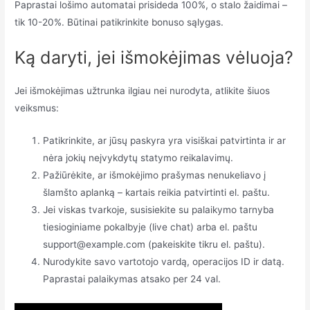
Paprastai lošimo automatai prisideda 100%, o stalo žaidimai –
tik 10-20%. Būtinai patikrinkite bonuso sąlygas.
Ką daryti, jei išmokėjimas vėluoja?
Jei išmokėjimas užtrunka ilgiau nei nurodyta, atlikite šiuos
veiksmus:
Patikrinkite, ar jūsų paskyra yra visiškai patvirtinta ir ar
nėra jokių neįvykdytų statymo reikalavimų.
Pažiūrėkite, ar išmokėjimo prašymas nenukeliavo į
šlamšto aplanką – kartais reikia patvirtinti el. paštu.
Jei viskas tvarkoje, susisiekite su palaikymo tarnyba
tiesioginiame pokalbyje (live chat) arba el. paštu
support@example.com (pakeiskite tikru el. paštu).
Nurodykite savo vartotojo vardą, operacijos ID ir datą.
Paprastai palaikymas atsako per 24 val.