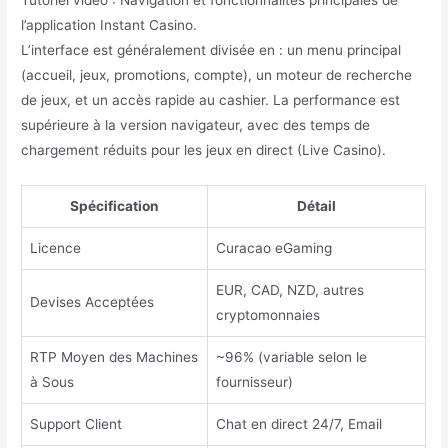
l’application Instant Casino.
L’interface est généralement divisée en : un menu principal
(accueil, jeux, promotions, compte), un moteur de recherche
de jeux, et un accès rapide au cashier. La performance est
supérieure à la version navigateur, avec des temps de
chargement réduits pour les jeux en direct (Live Casino).
Spécification
Détail
Licence
Curacao eGaming
EUR, CAD, NZD, autres
Devises Acceptées
cryptomonnaies
RTP Moyen des Machines
~96% (variable selon le
à Sous
fournisseur)
Support Client
Chat en direct 24/7, Email