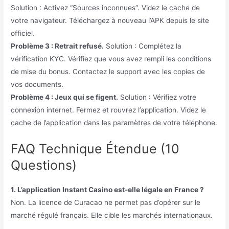
Solution : Activez “Sources inconnues”. Videz le cache de
votre navigateur. Téléchargez à nouveau l’APK depuis le site
officiel.
Problème 3 : Retrait refusé.
Solution : Complétez la
vérification KYC. Vérifiez que vous avez rempli les conditions
de mise du bonus. Contactez le support avec les copies de
vos documents.
Problème 4 : Jeux qui se figent.
Solution : Vérifiez votre
connexion internet. Fermez et rouvrez l’application. Videz le
cache de l’application dans les paramètres de votre téléphone.
FAQ Technique Étendue (10
Questions)
1. L’application Instant Casino est-elle légale en France ?
Non. La licence de Curacao ne permet pas d’opérer sur le
marché régulé français. Elle cible les marchés internationaux.