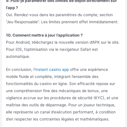
9. Puis-je paramétrer des limites de dépôt directement sur
l’app ?
Oui. Rendez-vous dans les paramètres du compte, section
“Jeu Responsable”. Les limites prennent effet immédiatement.
10. Comment mettre à jour l’application ?
Pour Android, téléchargez la nouvelle version d’APK sur le site.
Pour iOS, l’optimisation via le navigateur Safari est
automatique.
En conclusion, l’
Instant casino app
offre une expérience
mobile fluide et complète, intégrant l’ensemble des
fonctionnalités du casino en ligne. Son efficacité repose sur
une compréhension fine des mécaniques de bonus, une
vigilance accrue sur les procédures de sécurité (KYC), et une
maîtrise des outils de dépannage. Pour un joueur technique,
elle représente un canal d’exécution performant, à condition
d’en respecter les contraintes légales et mathématiques.