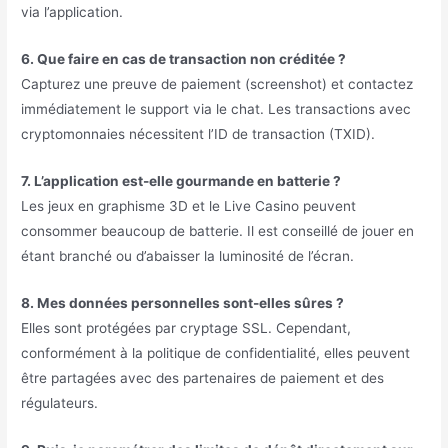
via l’application.
6. Que faire en cas de transaction non créditée ?
Capturez une preuve de paiement (screenshot) et contactez
immédiatement le support via le chat. Les transactions avec
cryptomonnaies nécessitent l’ID de transaction (TXID).
7. L’application est-elle gourmande en batterie ?
Les jeux en graphisme 3D et le Live Casino peuvent
consommer beaucoup de batterie. Il est conseillé de jouer en
étant branché ou d’abaisser la luminosité de l’écran.
8. Mes données personnelles sont-elles sûres ?
Elles sont protégées par cryptage SSL. Cependant,
conformément à la politique de confidentialité, elles peuvent
être partagées avec des partenaires de paiement et des
régulateurs.