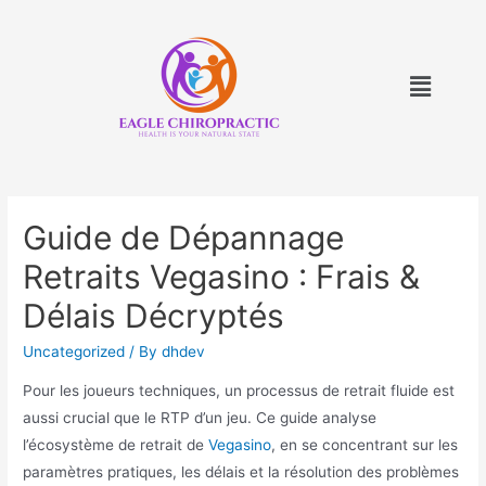
Guide de Dépannage
Retraits Vegasino : Frais &
Délais Décryptés
Uncategorized
/ By
dhdev
Pour les joueurs techniques, un processus de retrait fluide est
aussi crucial que le RTP d’un jeu. Ce guide analyse
l’écosystème de retrait de
Vegasino
, en se concentrant sur les
paramètres pratiques, les délais et la résolution des problèmes