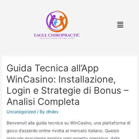
Guida Tecnica all’App
WinCasino: Installazione,
Login e Strategie di Bonus –
Analisi Completa
Uncategorized
/ By
dhdev
Benvenuti alla guida tecnica su WinCasino, una piattaforma di
gioco d’azzardo online rivolta al mercato italiano. Questo
manuale esauriente esplora ogni aspetto operativo, dalla