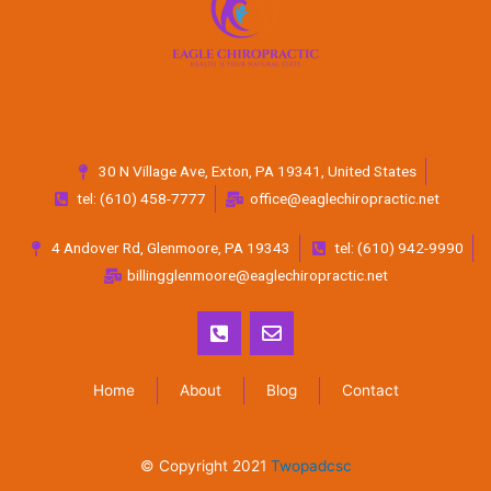
30 N Village Ave, Exton, PA 19341, United States
tel: (610) 458-7777
office@eaglechiropractic.net
4 Andover Rd, Glenmoore, PA 19343
tel: (610) 942-9990
billingglenmoore@eaglechiropractic.net
Home
About
Blog
Contact
© Copyright 2021
Twopadcsc