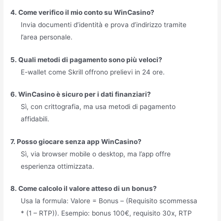
4. Come verifico il mio conto su WinCasino?
Invia documenti d’identità e prova d’indirizzo tramite
l’area personale.
5. Quali metodi di pagamento sono più veloci?
E-wallet come Skrill offrono prelievi in 24 ore.
6. WinCasino è sicuro per i dati finanziari?
Sì, con crittografia, ma usa metodi di pagamento
affidabili.
7. Posso giocare senza app WinCasino?
Sì, via browser mobile o desktop, ma l’app offre
esperienza ottimizzata.
8. Come calcolo il valore atteso di un bonus?
Usa la formula: Valore = Bonus – (Requisito scommessa
* (1 – RTP)). Esempio: bonus 100€, requisito 30x, RTP