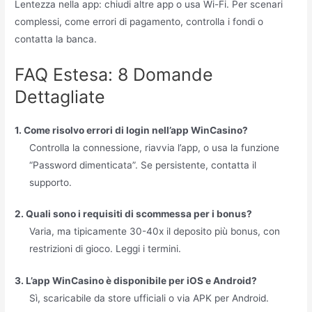
Lentezza nella app: chiudi altre app o usa Wi-Fi. Per scenari
complessi, come errori di pagamento, controlla i fondi o
contatta la banca.
FAQ Estesa: 8 Domande
Dettagliate
1. Come risolvo errori di login nell’app WinCasino?
Controlla la connessione, riavvia l’app, o usa la funzione
“Password dimenticata”. Se persistente, contatta il
supporto.
2. Quali sono i requisiti di scommessa per i bonus?
Varia, ma tipicamente 30-40x il deposito più bonus, con
restrizioni di gioco. Leggi i termini.
3. L’app WinCasino è disponibile per iOS e Android?
Sì, scaricabile da store ufficiali o via APK per Android.