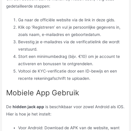
gedetailleerde stappen:
Ga naar de officiële website via de link in deze gids.
Klik op ‘Registreren’ en vul je persoonlijke gegevens in,
zoals naam, e-mailadres en geboortedatum.
Bevestig je e-mailadres via de verificatielink die wordt
verstuurd.
Stort een minimumbedrag (bijv. €10) om je account te
activeren en bonussen te ontgrendelen.
Voltooi de KYC-verificatie door een ID-bewijs en een
recente rekeningafschrift te uploaden.
Mobiele App Gebruik
De
hidden jack app
is beschikbaar voor zowel Android als iOS.
Hier is hoe je het instelt:
Voor Android: Download de APK van de website, want