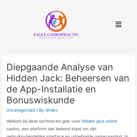
Diepgaande Analyse van
Hidden Jack: Beheersen van
de App-Installatie en
Bonuswiskunde
Uncategorized
/ By
dhdev
Welkom bij deze technische gids voor
Hidden jack online
casino, een platform dat bekend staat om zijn
gebruiksvriendelijke interface en uitgebreide game-aanbod. In