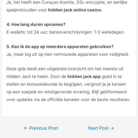
Ja, het heeft een Curaçao licentie, SSL-encryptie, en eerlijke
spelprotocollen voor
hidden jack online casino
.
4. Hoe lang duren opnames?
E-wallets: tot 24 uur; bankoverschrijvingen: 1-3 werkdagen.
5. Kan ik de app op meerdere apparaten gebruiken?
Ja, maar log uit op niet-vertrouwde apparaten voor veiligheid.
Deze gids biedt een uitgebreid overzicht om het meeste uit
Hidden Jack te halen. Door de
hidden jack app
goed in te
stellen en bonuswiskunde te begrijpen, vergroot je je kansen
op een soepele en winstgevende ervaring. Blijf geïnformeerd
over updates via de officiële kanalen voor de beste resultaten.
←
Previous Post
Next Post
→