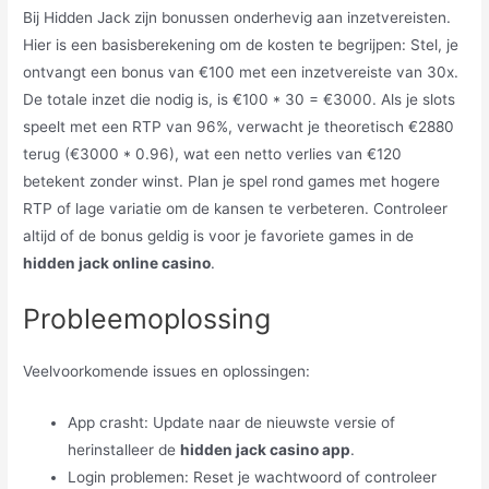
Bij Hidden Jack zijn bonussen onderhevig aan inzetvereisten.
Hier is een basisberekening om de kosten te begrijpen: Stel, je
ontvangt een bonus van €100 met een inzetvereiste van 30x.
De totale inzet die nodig is, is €100 * 30 = €3000. Als je slots
speelt met een RTP van 96%, verwacht je theoretisch €2880
terug (€3000 * 0.96), wat een netto verlies van €120
betekent zonder winst. Plan je spel rond games met hogere
RTP of lage variatie om de kansen te verbeteren. Controleer
altijd of de bonus geldig is voor je favoriete games in de
hidden jack online casino
.
Probleemoplossing
Veelvoorkomende issues en oplossingen:
App crasht: Update naar de nieuwste versie of
herinstalleer de
hidden jack casino app
.
Login problemen: Reset je wachtwoord of controleer