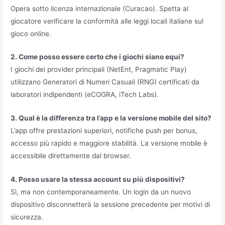
Opera sotto licenza internazionale (Curacao). Spetta al
giocatore verificare la conformità alle leggi locali italiane sul
gioco online.
2. Come posso essere certo che i giochi siano equi?
I giochi dei provider principali (NetEnt, Pragmatic Play)
utilizzano Generatori di Numeri Casuali (RNG) certificati da
laboratori indipendenti (eCOGRA, iTech Labs).
3. Qual è la differenza tra l’app e la versione mobile del sito?
L’app offre prestazioni superiori, notifiche push per bonus,
accesso più rapido e maggiore stabilità. La versione mobile è
accessibile direttamente dal browser.
4. Posso usare la stessa account su più dispositivi?
Sì, ma non contemporaneamente. Un login da un nuovo
dispositivo disconnetterà la sessione precedente per motivi di
sicurezza.