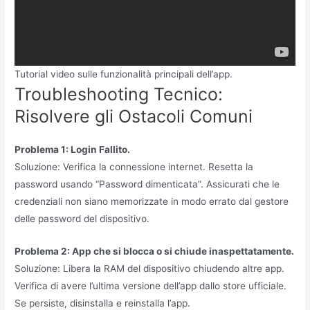
Tutorial video sulle funzionalità principali dell’app.
Troubleshooting Tecnico:
Risolvere gli Ostacoli Comuni
Problema 1: Login Fallito.
Soluzione: Verifica la connessione internet. Resetta la
password usando “Password dimenticata”. Assicurati che le
credenziali non siano memorizzate in modo errato dal gestore
delle password del dispositivo.
Problema 2: App che si blocca o si chiude inaspettatamente.
Soluzione: Libera la RAM del dispositivo chiudendo altre app.
Verifica di avere l’ultima versione dell’app dallo store ufficiale.
Se persiste, disinstalla e reinstalla l’app.