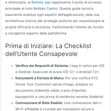
e ottimizzata, la
Betitaly app
rappresenta il punto di accesso
principale al noto Betitaly Casino. Questa guida tecnica
esauriente analizza ogni aspetto dell’applicazione, dalla sua
architettura interna alle strategie pratiche per massimizzare la
propria efficacia e sicurezza, trasformando l’utente da novizio
a navigatore esperto della piattaforma.
Prima di Iniziare: La Checklist
dell’Utente Consapevole
Verifica dei Requisiti di Sistema:
L’app è nativa per iOS
e Android. Assicurati di avere iOS 12+ o Android 7.0+.
Documenti a Portata di Mano:
Per una verifica KYC
(Know Your Customer) senza intoppi, prepara un
documento d’identità valido (carta d’identità,
passaporto) e una prova di residenza recente (bolletta).
Connessione di Rete Stabile:
Una connessione dati o
Wi-Fi affidabile è cruciale per transazioni sicure e