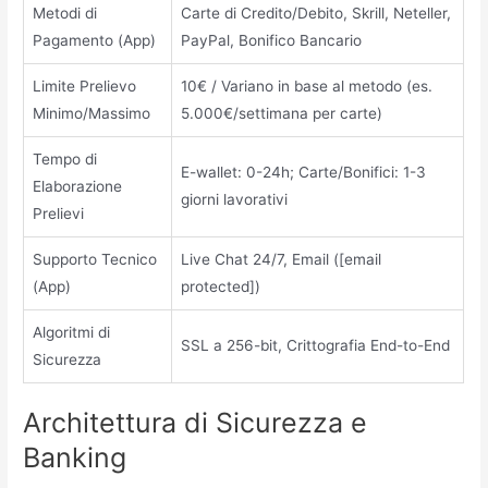
Metodi di
Carte di Credito/Debito, Skrill, Neteller,
Pagamento (App)
PayPal, Bonifico Bancario
Limite Prelievo
10€ / Variano in base al metodo (es.
Minimo/Massimo
5.000€/settimana per carte)
Tempo di
E-wallet: 0-24h; Carte/Bonifici: 1-3
Elaborazione
giorni lavorativi
Prelievi
Supporto Tecnico
Live Chat 24/7, Email ([email
(App)
protected])
Algoritmi di
SSL a 256-bit, Crittografia End-to-End
Sicurezza
Architettura di Sicurezza e
Banking