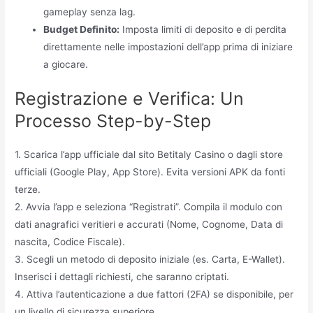
gameplay senza lag.
Budget Definito:
Imposta limiti di deposito e di perdita
direttamente nelle impostazioni dell’app prima di iniziare
a giocare.
Registrazione e Verifica: Un
Processo Step-by-Step
1. Scarica l’app ufficiale dal sito Betitaly Casino o dagli store
ufficiali (Google Play, App Store). Evita versioni APK da fonti
terze.
2. Avvia l’app e seleziona “Registrati”. Compila il modulo con
dati anagrafici veritieri e accurati (Nome, Cognome, Data di
nascita, Codice Fiscale).
3. Scegli un metodo di deposito iniziale (es. Carta, E-Wallet).
Inserisci i dettagli richiesti, che saranno criptati.
4. Attiva l’autenticazione a due fattori (2FA) se disponibile, per
un livello di sicurezza superiore.