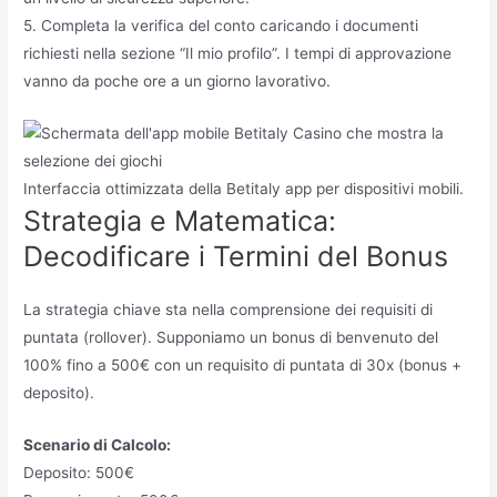
5. Completa la verifica del conto caricando i documenti
richiesti nella sezione “Il mio profilo”. I tempi di approvazione
vanno da poche ore a un giorno lavorativo.
Interfaccia ottimizzata della Betitaly app per dispositivi mobili.
Strategia e Matematica:
Decodificare i Termini del Bonus
La strategia chiave sta nella comprensione dei requisiti di
puntata (rollover). Supponiamo un bonus di benvenuto del
100% fino a 500€ con un requisito di puntata di 30x (bonus +
deposito).
Scenario di Calcolo:
Deposito: 500€