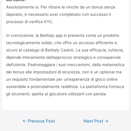
Assolutamente sì. Per ritirare le vincite da un bonus senza
deposito, è necessario aver completato con successo il
processo di verifica KYC.
In conclusione, la Betitaly app si presenta come un prodotto
tecnologicamente solido, che offre un accesso efficiente e
sicuro al catalogo di Betitaly Casinò. La sua efficacia, tuttavia,
dipende interamente dall’approccio strategico e consapevole
dell’utente. Padroneggiare i suoi meccanismi, dalla matematica
dei bonus alle impostazioni di sicurezza, non è un optional ma
un requisito fondamentale per un’esperienza di gioco online
sostenibile e potenzialmente redditizia. La piattaforma fornisce
gli strumenti; spetta al giocatore utilizzarli con perizia.
←
Previous Post
Next Post
→