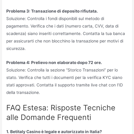
Problema 3: Transazione di deposito rifiutata.
Soluzione: Controlla i fondi disponibili sul metodo di
pagamento. Verifica che i dati (numero carta, CVV, data di
scadenza) siano inseriti correttamente. Contatta la tua banca
per assicurarti che non blocchino la transazione per motivi di
sicurezza.
Problema 4: Prelievo non elaborato dopo 72 ore.
Soluzione: Controlla la sezione “Storico Transazioni” per lo
stato. Verifica che tutti i documenti per la verifica KYC siano
stati approvati. Contatta il supporto tramite live chat con l’ID
della transazione.
FAQ Estesa: Risposte Tecniche
alle Domande Frequenti
1. Betitaly Casino è legale e autorizzato in Italia?