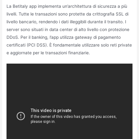
La Betitaly app implementa un’architettura di sicurezza a più
livelli. Tutte le transazioni sono protette da crittografia SSL di
livello bancario, rendendo i dati illeggibili durante il transito. I
server sono situati in data center di alto livello con protezione
DDoS. Per il banking, l’app utilizza gateway di pagamento
certificati (PCI DSS). È fondamentale utilizzare solo reti private
e aggiornate per le transazioni finanziarie.