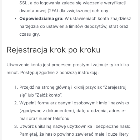
SSL, a do logowania zaleca się włączenie weryfikacji
dwuetapowej (2FA) dla zwiększonej ochrony.
Odpowiedzialna gra:
W ustawieniach konta znajdziesz
narzędzia do ustawienia limitów depozytów, strat oraz
czasu gry.
Rejestracja krok po kroku
Utworzenie konta jest procesem prostym i zajmuje tylko kilka
minut. Postępuj zgodnie z poniższą instrukcją:
Przejdź na stronę główną i kliknij przycisk “Zarejestruj
się” lub “Załóż konto”.
Wypełnij formularz danymi osobowymi: imię i nazwisko
(zgodywne z dokumentem), datę urodzenia, adres e-
mail oraz numer telefonu.
Utwórz unikalną nazwę użytkownika i bezpieczne hasło.
Pamiętaj, że hasło powinno zawierać małe i duże litery