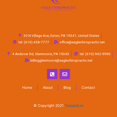
30 N Village Ave, Exton, PA 19341, United States
tel: (610) 458-7777
office@eaglechiropractic.net
4 Andover Rd, Glenmoore, PA 19343
tel: (610) 942-9990
billingglenmoore@eaglechiropractic.net
Home
About
Blog
Contact
© Copyright 2021
Twopadcsc