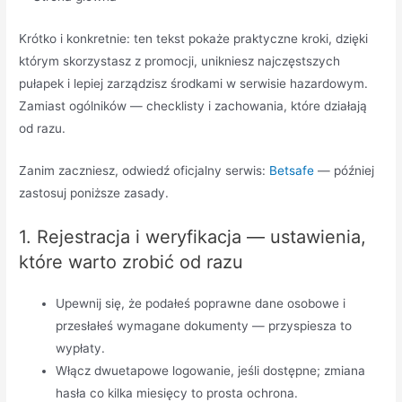
Krótko i konkretnie: ten tekst pokaże praktyczne kroki, dzięki
którym skorzystasz z promocji, unikniesz najczęstszych
pułapek i lepiej zarządzisz środkami w serwisie hazardowym.
Zamiast ogólników — checklisty i zachowania, które działają
od razu.
Zanim zaczniesz, odwiedź oficjalny serwis:
Betsafe
— później
zastosuj poniższe zasady.
1. Rejestracja i weryfikacja — ustawienia,
które warto zrobić od razu
Upewnij się, że podałeś poprawne dane osobowe i
przesłałeś wymagane dokumenty — przyspiesza to
wypłaty.
Włącz dwuetapowe logowanie, jeśli dostępne; zmiana
hasła co kilka miesięcy to prosta ochrona.