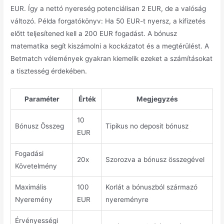
EUR. Így a nettó nyereség potenciálisan 2 EUR, de a valóság
változó. Példa forgatókönyv: Ha 50 EUR-t nyersz, a kifizetés
előtt teljesítened kell a 200 EUR fogadást. A bónusz
matematika segít kiszámolni a kockázatot és a megtérülést. A
Betmatch vélemények gyakran kiemelik ezeket a számításokat
a tisztesség érdekében.
Paraméter
Érték
Megjegyzés
10
Bónusz Összeg
Tipikus no deposit bónusz
EUR
Fogadási
20x
Szorozva a bónusz összegével
Követelmény
Maximális
100
Korlát a bónuszból származó
Nyeremény
EUR
nyereményre
Érvényességi