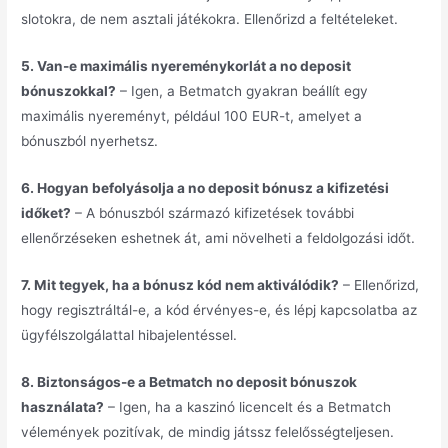
slotokra, de nem asztali játékokra. Ellenőrizd a feltételeket.
5. Van-e maximális nyereménykorlát a no deposit
bónuszokkal?
– Igen, a Betmatch gyakran beállít egy
maximális nyereményt, például 100 EUR-t, amelyet a
bónuszból nyerhetsz.
6. Hogyan befolyásolja a no deposit bónusz a kifizetési
időket?
– A bónuszból származó kifizetések további
ellenőrzéseken eshetnek át, ami növelheti a feldolgozási időt.
7. Mit tegyek, ha a bónusz kód nem aktiválódik?
– Ellenőrizd,
hogy regisztráltál-e, a kód érvényes-e, és lépj kapcsolatba az
ügyfélszolgálattal hibajelentéssel.
8. Biztonságos-e a Betmatch no deposit bónuszok
használata?
– Igen, ha a kaszinó licencelt és a Betmatch
vélemények pozitívak, de mindig játssz felelősségteljesen.