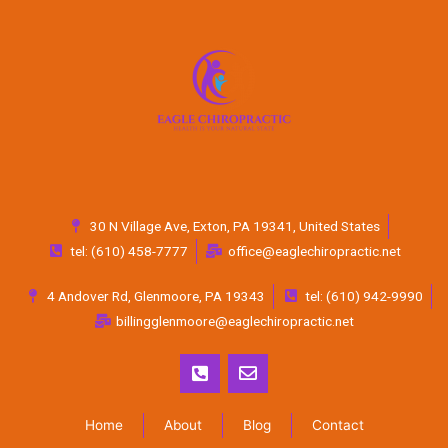
30 N Village Ave, Exton, PA 19341, United States
tel: (610) 458-7777
office@eaglechiropractic.net
4 Andover Rd, Glenmoore, PA 19343
tel: (610) 942-9990
billingglenmoore@eaglechiropractic.net
Home
About
Blog
Contact