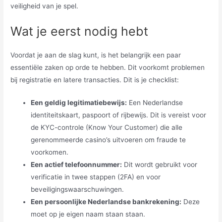
veiligheid van je spel.
Wat je eerst nodig hebt
Voordat je aan de slag kunt, is het belangrijk een paar
essentiële zaken op orde te hebben. Dit voorkomt problemen
bij registratie en latere transacties. Dit is je checklist:
Een geldig legitimatiebewijs:
Een Nederlandse
identiteitskaart, paspoort of rijbewijs. Dit is vereist voor
de KYC-controle (Know Your Customer) die alle
gerenommeerde casino’s uitvoeren om fraude te
voorkomen.
Een actief telefoonnummer:
Dit wordt gebruikt voor
verificatie in twee stappen (2FA) en voor
beveiligingswaarschuwingen.
Een persoonlijke Nederlandse bankrekening:
Deze
moet op je eigen naam staan staan.