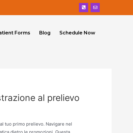
atient Forms
Blog
Schedule Now
trazione al prelievo
 al tuo primo prelievo. Navigare nel
tica dietro le promozioni. Questa