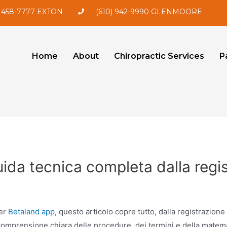
) 458-7777 EXTON
(610) 942-9990 GLENMOORE
Home
About
Chiropractic Services
P
ida tecnica completa dalla regis
per
Betaland app
, questo articolo copre tutto, dalla registrazione
omprensione chiara delle procedure, dei termini e della matema