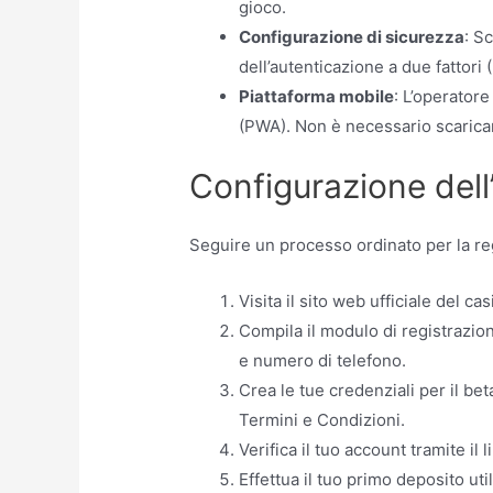
gioco.
Configurazione di sicurezza
: S
dell’autenticazione a due fattori
Piattaforma mobile
: L’operator
(PWA). Non è necessario scaricar
Configurazione dell
Seguire un processo ordinato per la regi
Visita il sito web ufficiale del c
Compila il modulo di registrazion
e numero di telefono.
Crea le tue credenziali per il be
Termini e Condizioni.
Verifica il tuo account tramite il 
Effettua il tuo primo deposito u