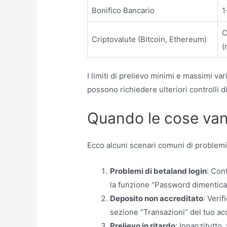
Bonifico Bancario
1
C
Criptovalute (Bitcoin, Ethereum)
(
I limiti di prelievo minimi e massimi va
possono richiedere ulteriori controlli d
Quando le cose van
Ecco alcuni scenari comuni di problemi 
Problemi di betaland login
: Con
la funzione “Password dimenticata
Deposito non accreditato
: Veri
sezione “Transazioni” del tuo acc
Prelievo in ritardo
: Innanzitutto