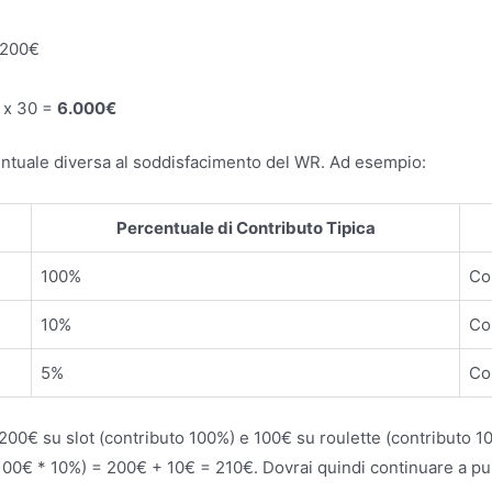
 200€
 x 30 =
6.000€
centuale diversa al soddisfacimento del WR. Ad esempio:
Percentuale di Contributo Tipica
100%
Co
10%
Co
5%
Co
 200€ su slot (contributo 100%) e 100€ su roulette (contributo 1
(100€ * 10%) = 200€ + 10€ = 210€. Dovrai quindi continuare a pu