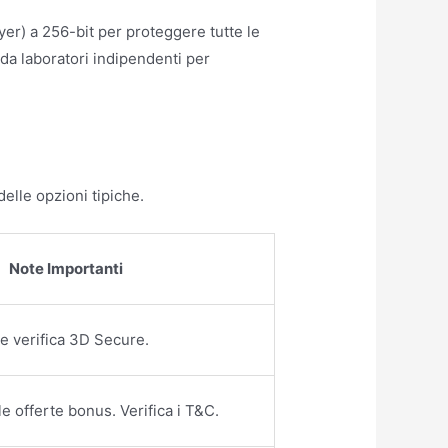
ayer) a 256-bit per proteggere tutte le
i da laboratori indipendenti per
elle opzioni tipiche.
Note Importanti
e verifica 3D Secure.
e offerte bonus. Verifica i T&C.