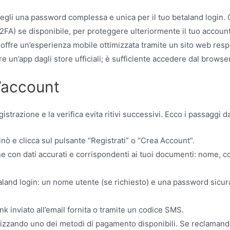
cegli una password complessa e unica per il tuo betaland login. C
 (2FA) se disponibile, per proteggere ulteriormente il tuo account
e offre un’esperienza mobile ottimizzata tramite un sito web r
e un’app dagli store ufficiali; è sufficiente accedere dal brows
’account
strazione e la verifica evita ritivi successivi. Ecco i passaggi d
asinò e clicca sul pulsante “Registrati” o “Crea Account”.
e con dati accurati e corrispondenti ai tuoi documenti: nome, co
taland login: un nome utente (se richiesto) e una password sicura
link inviato all’email fornita o tramite un codice SMS.
tilizzando uno dei metodi di pagamento disponibili. Se reclamand