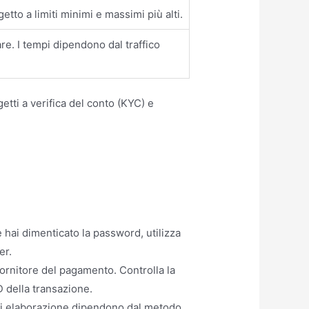
to a limiti minimi e massimi più alti.
are. I tempi dipendono dal traffico
etti a verifica del conto (KYC) e
e hai dimenticato la password, utilizza
er.
 fornitore del pagamento. Controlla la
D della transazione.
pi di elaborazione dipendono dal metodo