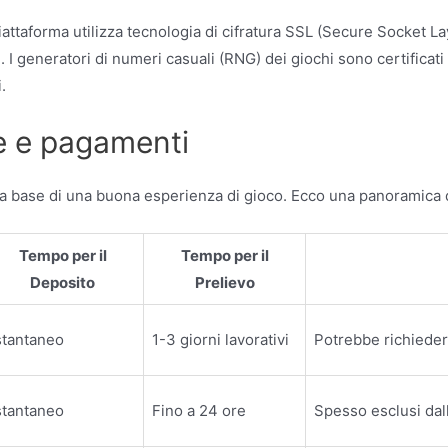
piattaforma utilizza tecnologia di cifratura SSL (Secure Socket L
i. I generatori di numeri casuali (RNG) dei giochi sono certificat
.
e e pagamenti
lla base di una buona esperienza di gioco. Ecco una panoramica d
Tempo per il
Tempo per il
Deposito
Prelievo
stantaneo
1-3 giorni lavorativi
Potrebbe richieder
stantaneo
Fino a 24 ore
Spesso esclusi dall