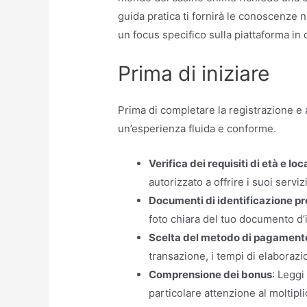
guida pratica ti fornirà le conoscenze n
un focus specifico sulla piattaforma in
Prima di iniziare
Prima di completare la registrazione e 
un’esperienza fluida e conforme.
Verifica dei requisiti di età e lo
autorizzato a offrire i suoi servi
Documenti di identificazione pr
foto chiara del tuo documento d’i
Scelta del metodo di pagament
transazione, i tempi di elaboraz
Comprensione dei bonus
: Leggi
particolare attenzione al moltipl