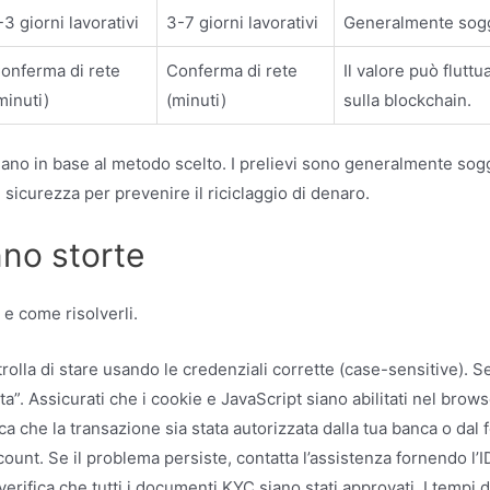
-3 giorni lavorativi
3-7 giorni lavorativi
Generalmente sogget
onferma di rete
Conferma di rete
Il valore può fluttu
minuti)
(minuti)
sulla blockchain.
riano in base al metodo scelto. I prelievi sono generalmente sogg
i sicurezza per prevenire il riciclaggio di denaro.
no storte
e come risolverli.
trolla di stare usando le credenziali corrette (case-sensitive). S
”. Assicurati che i cookie e JavaScript siano abilitati nel brows
fica che la transazione sia stata autorizzata dalla tua banca o dal
ount. Se il problema persiste, contatta l’assistenza fornendo l’I
, verifica che tutti i documenti KYC siano stati approvati. I tem