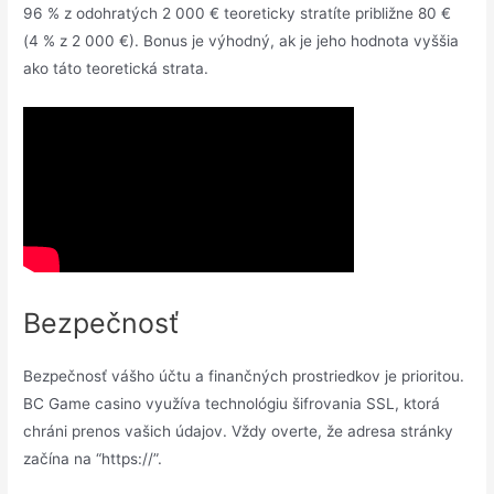
96 % z odohratých 2 000 € teoreticky stratíte približne 80 €
(4 % z 2 000 €). Bonus je výhodný, ak je jeho hodnota vyššia
ako táto teoretická strata.
Bezpečnosť
Bezpečnosť vášho účtu a finančných prostriedkov je prioritou.
BC Game casino využíva technológiu šifrovania SSL, ktorá
chráni prenos vašich údajov. Vždy overte, že adresa stránky
začína na “https://”.