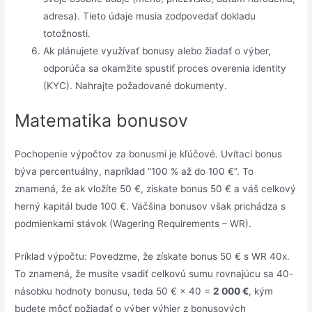
adresa). Tieto údaje musia zodpovedať dokladu
totožnosti.
Ak plánujete využívať bonusy alebo žiadať o výber,
odporúča sa okamžite spustiť proces overenia identity
(KYC). Nahrajte požadované dokumenty.
Matematika bonusov
Pochopenie výpočtov za bonusmi je kľúčové. Uvítací bonus
býva percentuálny, napríklad “100 % až do 100 €”. To
znamená, že ak vložíte 50 €, získate bonus 50 € a váš celkový
herný kapitál bude 100 €. Väčšina bonusov však prichádza s
podmienkami stávok (Wagering Requirements – WR).
Príklad výpočtu: Povedzme, že získate bonus 50 € s WR 40x.
To znamená, že musíte vsadiť celkovú sumu rovnajúcu sa 40-
násobku hodnoty bonusu, teda 50 € × 40 =
2 000 €
, kým
budete môcť požiadať o výber výhier z bonusových