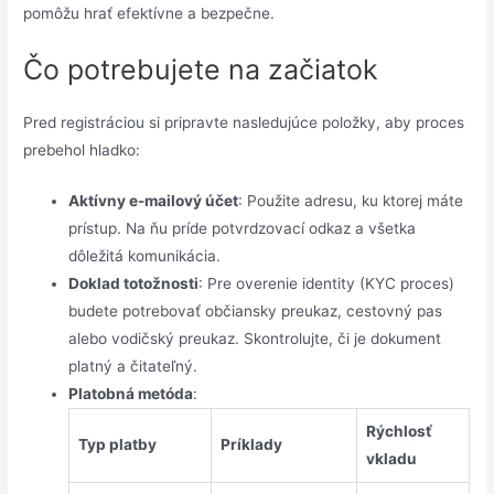
pomôžu hrať efektívne a bezpečne.
Čo potrebujete na začiatok
Pred registráciou si pripravte nasledujúce položky, aby proces
prebehol hladko:
Aktívny e-mailový účet
: Použite adresu, ku ktorej máte
prístup. Na ňu príde potvrdzovací odkaz a všetka
dôležitá komunikácia.
Doklad totožnosti
: Pre overenie identity (KYC proces)
budete potrebovať občiansky preukaz, cestovný pas
alebo vodičský preukaz. Skontrolujte, či je dokument
platný a čitateľný.
Platobná metóda
:
Rýchlosť
Typ platby
Príklady
vkladu