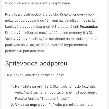
to od 10 € alebo ekvivalent v kryptomene.
Pre výbery platí podobné pravidlo. Kryptomenové výbery
môžu byť spracované do 15 minút až niekoľkých hodín, kým
bankové prevody môžu trvať 1-3 pracovné dni.
Poznámka:
Pred prvým výberom musí byť účet plne overený (KYC).
Všetky výbery musia byť uskutočnené na metódu, ktorá sa
používala na vklad, alebo na overenú kryptomenovú
peňaženku patriacu vám.
Sprievodca podporou
Tu je návod, ako riešiť bežné situácie:
Nemôžete sa prihlásiť:
Skontrolujte heslo (rozlišuje
veľké/malé písmená), overte, či je e-mail potvrdený.
Použite funkciu “Zabudnuté heslo”.
Vklad sa neprejavil:
Počkajte pár minút, obnovte