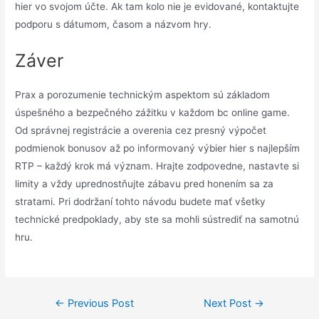
hier vo svojom účte. Ak tam kolo nie je evidované, kontaktujte
podporu s dátumom, časom a názvom hry.
Záver
Prax a porozumenie technickým aspektom sú základom
úspešného a bezpečného zážitku v každom bc online game.
Od správnej registrácie a overenia cez presný výpočet
podmienok bonusov až po informovaný výbier hier s najlepším
RTP – každý krok má význam. Hrajte zodpovedne, nastavte si
limity a vždy uprednostňujte zábavu pred honením sa za
stratami. Pri dodržaní tohto návodu budete mať všetky
technické predpoklady, aby ste sa mohli sústrediť na samotnú
hru.
←
Previous Post
Next Post
→