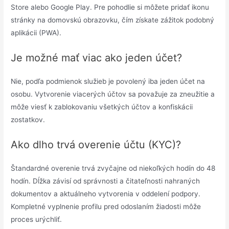
Store alebo Google Play. Pre pohodlie si môžete pridať ikonu
stránky na domovskú obrazovku, čím získate zážitok podobný
aplikácii (PWA).
Je možné mať viac ako jeden účet?
Nie, podľa podmienok služieb je povolený iba jeden účet na
osobu. Vytvorenie viacerých účtov sa považuje za zneužitie a
môže viesť k zablokovaniu všetkých účtov a konfiskácii
zostatkov.
Ako dlho trvá overenie účtu (KYC)?
Štandardné overenie trvá zvyčajne od niekoľkých hodín do 48
hodín. Dĺžka závisí od správnosti a čitateľnosti nahraných
dokumentov a aktuálneho vytvorenia v oddelení podpory.
Kompletné vyplnenie profilu pred odoslaním žiadosti môže
proces urýchliť.