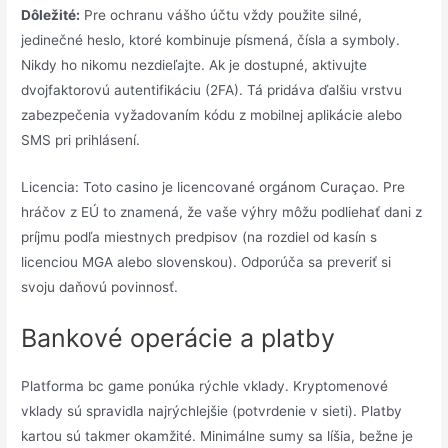
Dôležité:
Pre ochranu vášho účtu vždy použite silné,
jedinečné heslo, ktoré kombinuje písmená, čísla a symboly.
Nikdy ho nikomu nezdieľajte. Ak je dostupné, aktivujte
dvojfaktorovú autentifikáciu (2FA). Tá pridáva ďalšiu vrstvu
zabezpečenia vyžadovaním kódu z mobilnej aplikácie alebo
SMS pri prihlásení.
Licencia: Toto casino je licencované orgánom Curaçao. Pre
hráčov z EÚ to znamená, že vaše výhry môžu podliehať dani z
príjmu podľa miestnych predpisov (na rozdiel od kasín s
licenciou MGA alebo slovenskou). Odporúča sa preveriť si
svoju daňovú povinnosť.
Bankové operácie a platby
Platforma bc game ponúka rýchle vklady. Kryptomenové
vklady sú spravidla najrýchlejšie (potvrdenie v sieti). Platby
kartou sú takmer okamžité. Minimálne sumy sa líšia, bežne je