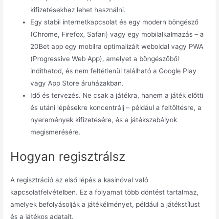
kifizetésekhez lehet használni.
Egy stabil internetkapcsolat és egy modern böngésző
(Chrome, Firefox, Safari) vagy egy mobilalkalmazás – a
20Bet app egy mobilra optimalizált weboldal vagy PWA
(Progressive Web App), amelyet a böngészőből
indíthatod, és nem feltétlenül található a Google Play
vagy App Store áruházakban.
Idő és tervezés. Ne csak a játékra, hanem a játék előtti
és utáni lépésekre koncentrálj – például a feltöltésre, a
nyeremények kifizetésére, és a játékszabályok
megismerésére.
Hogyan regisztrálsz
A regisztráció az első lépés a kasinóval való
kapcsolatfelvételben. Ez a folyamat több döntést tartalmaz,
amelyek befolyásolják a játékélményet, például a játékstílust
és a játékos adatait.