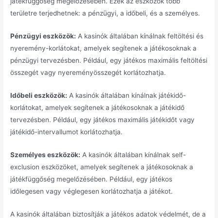
játékfüggőség megelőzésében. Ezek az eszközök több
területre terjedhetnek: a pénzügyi, a időbeli, és a személyes.
Pénzügyi eszközök:
A kasinók általában kínálnak feltöltési és
nyeremény-korlátokat, amelyek segítenek a játékosoknak a
pénzügyi tervezésben. Például, egy játékos maximális feltöltési
összegét vagy nyereményösszegét korlátozhatja.
Időbeli eszközök:
A kasinók általában kínálnak játékidő-
korlátokat, amelyek segítenek a játékosoknak a játékidő
tervezésben. Például, egy játékos maximális játékidőt vagy
játékidő-intervallumot korlátozhatja.
Személyes eszközök:
A kasinók általában kínálnak self-
exclusion eszközöket, amelyek segítenek a játékosoknak a
játékfüggőség megelőzésében. Például, egy játékos
időlegesen vagy véglegesen korlátozhatja a játékot.
A kasinók általában biztosítják a játékos adatok védelmét, de a