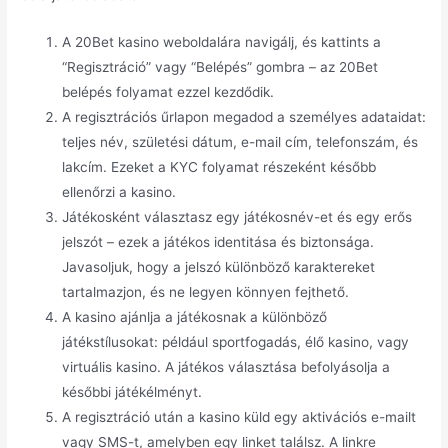
A 20Bet kasino weboldalára navigálj, és kattints a
“Regisztráció” vagy “Belépés” gombra – az 20Bet
belépés folyamat ezzel kezdődik.
A regisztrációs űrlapon megadod a személyes adataidat:
teljes név, születési dátum, e-mail cím, telefonszám, és
lakcím. Ezeket a KYC folyamat részeként később
ellenőrzi a kasino.
Játékosként választasz egy játékosnév-et és egy erős
jelszót – ezek a játékos identitása és biztonsága.
Javasoljuk, hogy a jelszó különböző karaktereket
tartalmazjon, és ne legyen könnyen fejthető.
A kasino ajánlja a játékosnak a különböző
játékstílusokat: például sportfogadás, élő kasino, vagy
virtuális kasino. A játékos választása befolyásolja a
későbbi játékélményt.
A regisztráció után a kasino küld egy aktivációs e-mailt
vagy SMS-t, amelyben egy linket találsz. A linkre