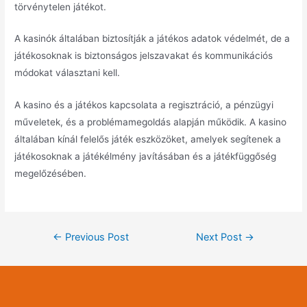
törvénytelen játékot.
A kasinók általában biztosítják a játékos adatok védelmét, de a
játékosoknak is biztonságos jelszavakat és kommunikációs
módokat választani kell.
A kasino és a játékos kapcsolata a regisztráció, a pénzügyi
műveletek, és a problémamegoldás alapján működik. A kasino
általában kínál felelős játék eszközöket, amelyek segítenek a
játékosoknak a játékélmény javításában és a játékfüggőség
megelőzésében.
←
Previous Post
Next Post
→