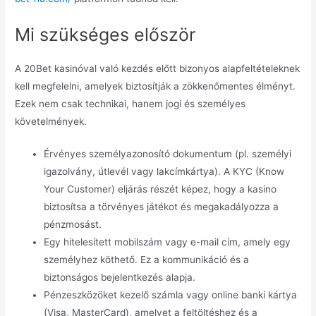
Mi szükséges először
A 20Bet kasinóval való kezdés előtt bizonyos alapfeltételeknek
kell megfelelni, amelyek biztosítják a zökkenőmentes élményt.
Ezek nem csak technikai, hanem jogi és személyes
követelmények.
Érvényes személyazonosító dokumentum (pl. személyi
igazolvány, útlevél vagy lakcímkártya). A KYC (Know
Your Customer) eljárás részét képez, hogy a kasino
biztosítsa a törvényes játékot és megakadályozza a
pénzmosást.
Egy hitelesített mobilszám vagy e-mail cím, amely egy
személyhez köthető. Ez a kommunikáció és a
biztonságos bejelentkezés alapja.
Pénzeszközöket kezelő számla vagy online banki kártya
(Visa, MasterCard), amelyet a feltöltéshez és a