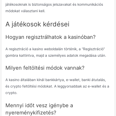
játékosoknak is biztonságos jelszavakat és kommunikációs
módokat választani kell.
A játékosok kérdései
Hogyan regisztrálhatok a kasinóban?
A regisztráció a kasino weboldalán történik, a “Regisztráció”
gombra kattintva, majd a személyes adatok megadása után.
Milyen feltöltési módok vannak?
A kasino általában kínál bankkártya, e-wallet, banki átutalás,
és crypto feltöltési módokat. A leggyorsabbak az e-wallet és a
crypto.
Mennyi időt vesz igénybe a
nyereménykifizetés?