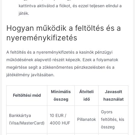
kattintva aktiválod a fiókot, és ezzel teljesen elindul a
játék.
Hogyan működik a feltöltés és a
nyereménykifizetés
A feltöltés és a nyereménykifizetés a kasinók pénzügyi
működésének alapvető részét képezik. Ezek a folyamatok
megértése segít a zökkenőmentes pénzkezelésben és a
játékélmény javításában.
Minimális
Átviteli
Javasolt
Feltöltési mód
összeg
idő
használat
Gyors
Bankkártya
10 EUR /
Pillanatok
feltöltés, kis
(Visa/MasterCard)
4000 HUF
összeg