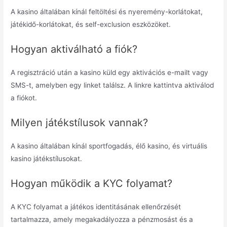
A kasino általában kínál feltöltési és nyeremény-korlátokat,
játékidő-korlátokat, és self-exclusion eszközöket.
Hogyan aktiválható a fiók?
A regisztráció után a kasino küld egy aktivációs e-mailt vagy
SMS-t, amelyben egy linket találsz. A linkre kattintva aktiválod
a fiókot.
Milyen játékstílusok vannak?
A kasino általában kínál sportfogadás, élő kasino, és virtuális
kasino játékstílusokat.
Hogyan működik a KYC folyamat?
A KYC folyamat a játékos identitásának ellenőrzését
tartalmazza, amely megakadályozza a pénzmosást és a