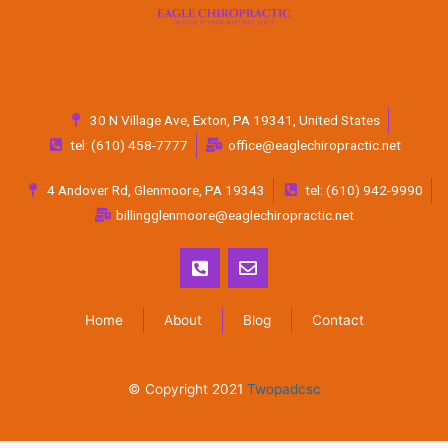
30 N Village Ave, Exton, PA 19341, United States
tel: (610) 458-7777
office@eaglechiropractic.net
4 Andover Rd, Glenmoore, PA 19343
tel: (610) 942-9990
billingglenmoore@eaglechiropractic.net
Home
About
Blog
Contact
© Copyright 2021
Twopadcsc