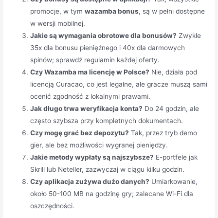
promocje, w tym
wazamba bonus
, są w pełni dostępne
w wersji mobilnej.
Jakie są wymagania obrotowe dla bonusów?
Zwykle
35x dla bonusu pieniężnego i 40x dla darmowych
spinów; sprawdź regulamin każdej oferty.
Czy Wazamba ma licencję w Polsce?
Nie, działa pod
licencją Curacao, co jest legalne, ale gracze muszą sami
ocenić zgodność z lokalnymi prawami.
Jak długo trwa weryfikacja konta?
Do 24 godzin, ale
często szybsza przy kompletnych dokumentach.
Czy mogę grać bez depozytu?
Tak, przez tryb demo
gier, ale bez możliwości wygranej pieniędzy.
Jakie metody wypłaty są najszybsze?
E-portfele jak
Skrill lub Neteller, zazwyczaj w ciągu kilku godzin.
Czy aplikacja zużywa dużo danych?
Umiarkowanie,
około 50-100 MB na godzinę gry; zalecane Wi-Fi dla
oszczędności.