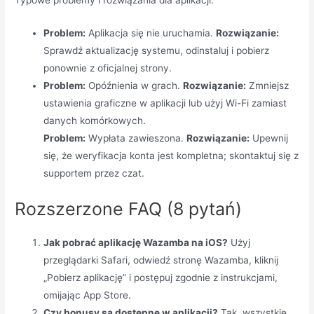
Typowe problemy i rozwiązania dla aplikacji:
Problem:
Aplikacja się nie uruchamia.
Rozwiązanie:
Sprawdź aktualizację systemu, odinstaluj i pobierz
ponownie z oficjalnej strony.
Problem:
Opóźnienia w grach.
Rozwiązanie:
Zmniejsz
ustawienia graficzne w aplikacji lub użyj Wi-Fi zamiast
danych komórkowych.
Problem:
Wypłata zawieszona.
Rozwiązanie:
Upewnij
się, że weryfikacja konta jest kompletna; skontaktuj się z
supportem przez czat.
Rozszerzone FAQ (8 pytań)
Jak pobrać aplikację Wazamba na iOS?
Użyj
przeglądarki Safari, odwiedź stronę Wazamba, kliknij
„Pobierz aplikację” i postępuj zgodnie z instrukcjami,
omijając App Store.
Czy bonusy są dostępne w aplikacji?
Tak, wszystkie