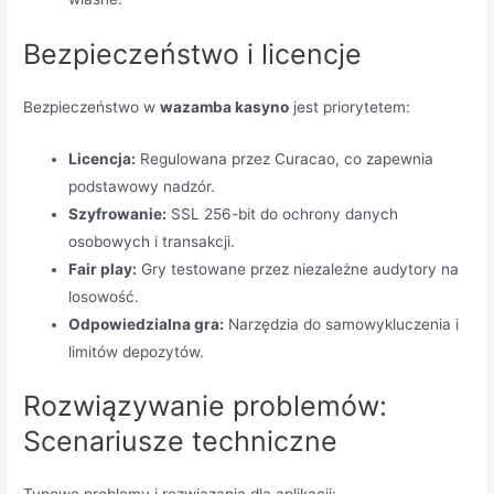
Bezpieczeństwo i licencje
Bezpieczeństwo w
wazamba kasyno
jest priorytetem:
Licencja:
Regulowana przez Curacao, co zapewnia
podstawowy nadzór.
Szyfrowanie:
SSL 256-bit do ochrony danych
osobowych i transakcji.
Fair play:
Gry testowane przez niezależne audytory na
losowość.
Odpowiedzialna gra:
Narzędzia do samowykluczenia i
limitów depozytów.
Rozwiązywanie problemów:
Scenariusze techniczne