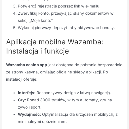
Potwierdź rejestrację poprzez link w e-mailu.
Zweryfikuj konto, przesyłając skany dokumentów w
sekcji „Moje konto”.
Wykonaj pierwszy depozyt, aby aktywować bonusy.
Aplikacja mobilna Wazamba:
Instalacja i funkcje
Wazamba casino app
jest dostępna do pobrania bezpośrednio
ze strony kasyna, omijając oficjalne sklepy aplikacji. Po
instalacji oferuje:
Interfejs:
Responsywny design z łatwą nawigacją.
Gry:
Ponad 3000 tytułów, w tym automaty, gry na
żywo i sport.
Wydajność:
Optymalizacja dla urządzeń mobilnych, z
minimalnymi opóźnieniami.