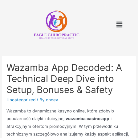
Wazamba App Decoded: A
Technical Deep Dive into
Setup, Bonuses & Safety
Uncategorized
/ By
dhdev
Wazamba to dynamiczne kasyno online, które zdobyło
popularność dzięki intuicyjnej
wazamba casino app
i
atrakcyjnym ofertom promocyjnym. W tym przewodniku
technicznym szczegółowo analizujemy każdy aspekt aplikacji,