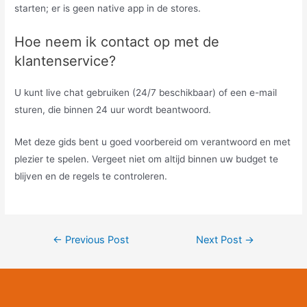
starten; er is geen native app in de stores.
Hoe neem ik contact op met de
klantenservice?
U kunt live chat gebruiken (24/7 beschikbaar) of een e-mail
sturen, die binnen 24 uur wordt beantwoord.
Met deze gids bent u goed voorbereid om verantwoord en met
plezier te spelen. Vergeet niet om altijd binnen uw budget te
blijven en de regels te controleren.
←
Previous Post
Next Post
→