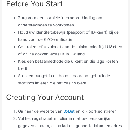
Before You Start
Zorg voor een stabiele internetverbinding om
onderbrekingen te voorkomen.
Houd uw identiteitsbewijs (paspoort of ID-kaart) bij de
hand voor de KYC-verificatie.
Controleer of u voldoet aan de minimumleeftijd (18+) en
of online gokken legaal is in uw land.
Kies een betaalmethode die u kent en die lage kosten
biedt.
Stel een budget in en houd u daaraan; gebruik de
stortingslimieten die het casino biedt.
Creating Your Account
Ga naar de website van
0xBet
en klik op ‘Registreren’.
Vul het registratieformulier in met uw persoonlijke
gegevens: naam, e-mailadres, geboortedatum en adres.