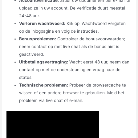
Accountverificatie:
Stuur uw documenten per e-mail of
upload ze in uw account. De verificatie duurt meestal
24-48 uur.
Verloren wachtwoord:
Klik op ‘Wachtwoord vergeten’
op de inlogpagina en volg de instructies.
Bonusproblemen:
Controleer de bonusvoorwaarden;
neem contact op met live chat als de bonus niet is
geactiveerd.
Uitbetalingsvertraging:
Wacht eerst 48 uur, neem dan
contact op met de ondersteuning en vraag naar de
status.
Technische problemen:
Probeer de browsercache te
wissen of een andere browser te gebruiken. Meld het
probleem via live chat of e-mail.