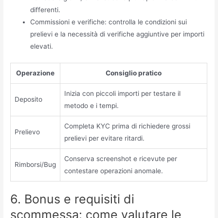
differenti.
Commissioni e verifiche: controlla le condizioni sui
prelievi e la necessità di verifiche aggiuntive per importi
elevati.
Operazione
Consiglio pratico
Inizia con piccoli importi per testare il
Deposito
metodo e i tempi.
Completa KYC prima di richiedere grossi
Prelievo
prelievi per evitare ritardi.
Conserva screenshot e ricevute per
Rimborsi/Bug
contestare operazioni anomale.
6. Bonus e requisiti di
scommessa: come valutare le