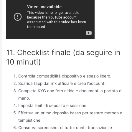
11. Checklist finale (da seguire in
10 minuti)
Controlla compatibilità dispositivo e spazio libero.
Scarica l’app dal link ufficiale e crea l’account.
Completa KYC con foto nitide e documenti a portata di
mano.
Imposta limiti di deposito e sessione.
Effettua un primo deposito basso per testare metodo e
tempistiche.
Conserva screenshot di tutto: conti, transazioni e