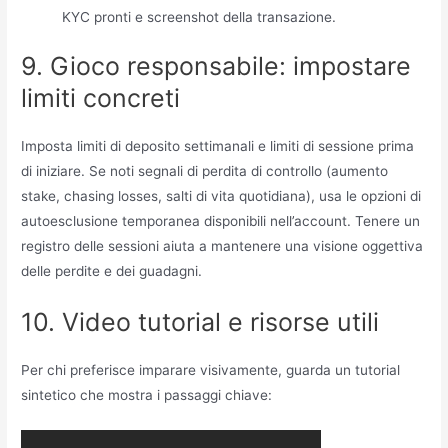
KYC pronti e screenshot della transazione.
9. Gioco responsabile: impostare
limiti concreti
Imposta limiti di deposito settimanali e limiti di sessione prima
di iniziare. Se noti segnali di perdita di controllo (aumento
stake, chasing losses, salti di vita quotidiana), usa le opzioni di
autoesclusione temporanea disponibili nell’account. Tenere un
registro delle sessioni aiuta a mantenere una visione oggettiva
delle perdite e dei guadagni.
10. Video tutorial e risorse utili
Per chi preferisce imparare visivamente, guarda un tutorial
sintetico che mostra i passaggi chiave: