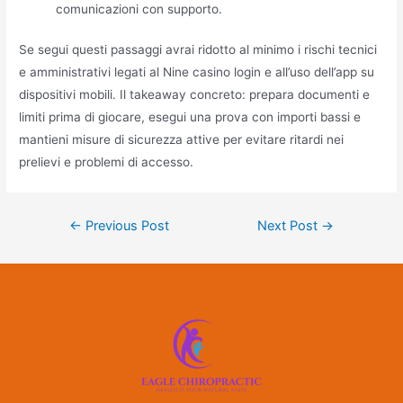
comunicazioni con supporto.
Se segui questi passaggi avrai ridotto al minimo i rischi tecnici
e amministrativi legati al Nine casino login e all’uso dell’app su
dispositivi mobili. Il takeaway concreto: prepara documenti e
limiti prima di giocare, esegui una prova con importi bassi e
mantieni misure di sicurezza attive per evitare ritardi nei
prelievi e problemi di accesso.
←
Previous Post
Next Post
→