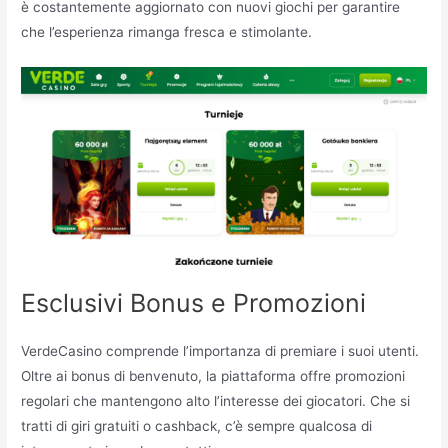
è costantemente aggiornato con nuovi giochi per garantire
che l’esperienza rimanga fresca e stimolante.
Esclusivi Bonus e Promozioni
VerdeCasino comprende l’importanza di premiare i suoi utenti.
Oltre ai bonus di benvenuto, la piattaforma offre promozioni
regolari che mantengono alto l’interesse dei giocatori. Che si
tratti di giri gratuiti o cashback, c’è sempre qualcosa di