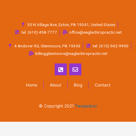
30 N Village Ave, Exton, PA 19341, United States
tel: (610) 458-7777
office@eaglechiropractic.net
4 Andover Rd, Glenmoore, PA 19343
tel: (610) 942-9990
billingglenmoore@eaglechiropractic.net
Home
About
Blog
Contact
© Copyright 2021
Twopadcsc