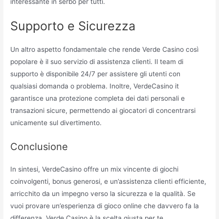
interessante in serbo per tutti.
Supporto e Sicurezza
Un altro aspetto fondamentale che rende Verde Casino così
popolare è il suo servizio di assistenza clienti. Il team di
supporto è disponibile 24/7 per assistere gli utenti con
qualsiasi domanda o problema. Inoltre, VerdeCasino it
garantisce una protezione completa dei dati personali e
transazioni sicure, permettendo ai giocatori di concentrarsi
unicamente sul divertimento.
Conclusione
In sintesi, VerdeCasino offre un mix vincente di giochi
coinvolgenti, bonus generosi, e un’assistenza clienti efficiente,
arricchito da un impegno verso la sicurezza e la qualità. Se
vuoi provare un’esperienza di gioco online che davvero fa la
differenza, Verde Casino è la scelta giusta per te.