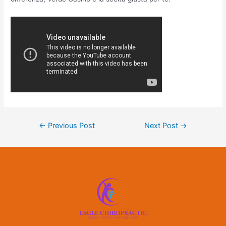
←
Previous Post
Next Post
→