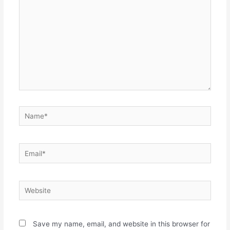
Save my name, email, and website in this browser for