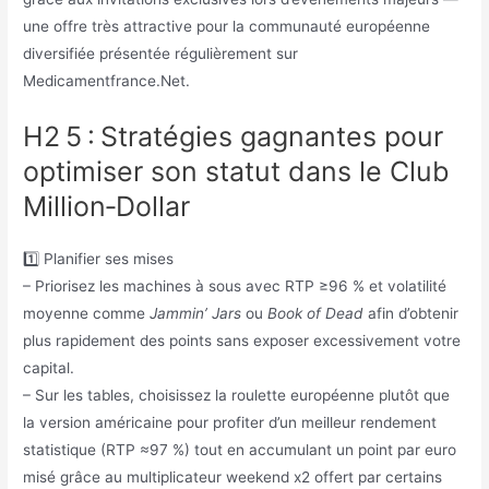
une offre très attractive pour la communauté européenne
diversifiée présentée régulièrement sur
Medicamentfrance.Net.
H2 5 : Stratégies gagnantes pour
optimiser son statut dans le Club
Million‑Dollar
1️⃣ Planifier ses mises
– Priorisez les machines à sous avec RTP ≥96 % et volatilité
moyenne comme
Jammin’ Jars
ou
Book of Dead
afin d’obtenir
plus rapidement des points sans exposer excessivement votre
capital.
– Sur les tables, choisissez la roulette européenne plutôt que
la version américaine pour profiter d’un meilleur rendement
statistique (RTP ≈97 %) tout en accumulant un point par euro
misé grâce au multiplicateur weekend x2 offert par certains