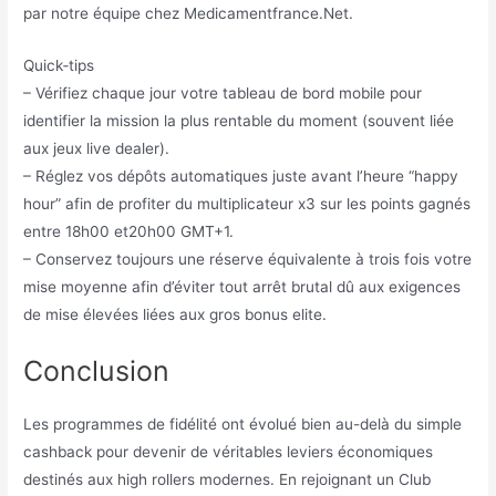
par notre équipe chez Medicamentfrance.Net.
Quick‑tips
– Vérifiez chaque jour votre tableau de bord mobile pour
identifier la mission la plus rentable du moment (souvent liée
aux jeux live dealer).
– Réglez vos dépôts automatiques juste avant l’heure “happy
hour” afin de profiter du multiplicateur x3 sur les points gagnés
entre 18h00 et20h00 GMT+1.
– Conservez toujours une réserve équivalente à trois fois votre
mise moyenne afin d’éviter tout arrêt brutal dû aux exigences
de mise élevées liées aux gros bonus elite.
Conclusion
Les programmes de fidélité ont évolué bien au-delà du simple
cashback pour devenir de véritables leviers économiques
destinés aux high rollers modernes. En rejoignant un Club