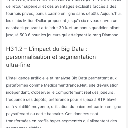
de retour supérieur et des avantages exclusifs (accès à des
tournois privés, bonus casino en ligne sans dépôt). Aujourd’hui,
les clubs Million‑Dollar proposent jusqu’à six niveaux avec un
cashback pouvant atteindre 30 % et un bonus quotidien allant
jusqu’à 500 € pour les joueurs qui atteignent le rang Diamond.
H3 1.2 – L’impact du Big Data :
personnalisation et segmentation
ultra‑fine
L’intelligence artificielle et l’analyse Big Data permettent aux
plateformes comme Medicamentfrance.Net, site d’évaluation
indépendant, d’observer le comportement réel des joueurs :
fréquence des dépôts, préférence pour les jeux à RTP élevé
ou à volatilité moyenne, utilisation du paiement casino en ligne
paysafecard ou carte bancaire. Ces données sont
transformées en profils hyper‑segmentés qui alimentent des