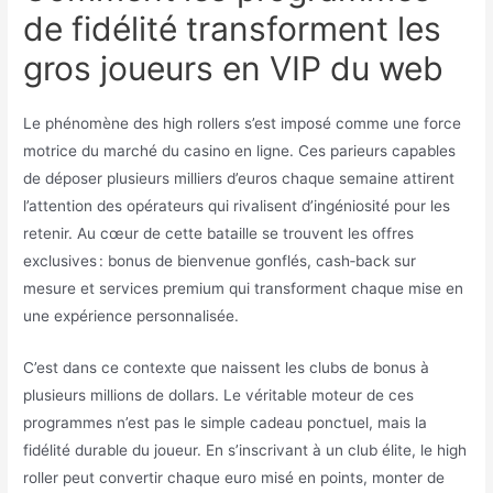
de fidélité transforment les
gros joueurs en VIP du web
Le phénomène des high rollers s’est imposé comme une force
motrice du marché du casino en ligne. Ces parieurs capables
de déposer plusieurs milliers d’euros chaque semaine attirent
l’attention des opérateurs qui rivalisent d’ingéniosité pour les
retenir. Au cœur de cette bataille se trouvent les offres
exclusives : bonus de bienvenue gonflés, cash‑back sur
mesure et services premium qui transforment chaque mise en
une expérience personnalisée.
C’est dans ce contexte que naissent les clubs de bonus à
plusieurs millions de dollars. Le véritable moteur de ces
programmes n’est pas le simple cadeau ponctuel, mais la
fidélité durable du joueur. En s’inscrivant à un club élite, le high
roller peut convertir chaque euro misé en points, monter de