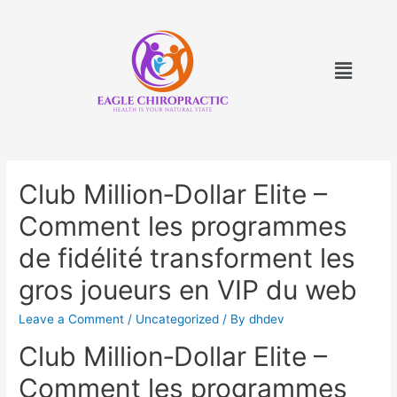
Club Million‑Dollar Elite –
Comment les programmes
de fidélité transforment les
gros joueurs en VIP du web
Leave a Comment
/
Uncategorized
/ By
dhdev
Club Million‑Dollar Elite –
Comment les programmes