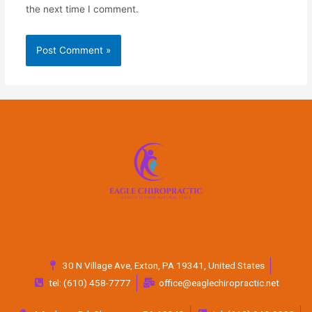
the next time I comment.
30 N Village Ave, Exton, PA 19341, United States
tel: (610) 458-7777
office@eaglechiropractic.net