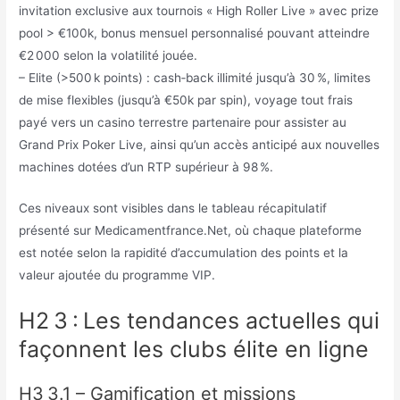
invitation exclusive aux tournois « High Roller Live » avec prize
pool > €100k, bonus mensuel personnalisé pouvant atteindre
€2 000 selon la volatilité jouée.
– Elite (>500 k points) : cash‑back illimité jusqu’à 30 %, limites
de mise flexibles (jusqu’à €50k par spin), voyage tout frais
payé vers un casino terrestre partenaire pour assister au
Grand Prix Poker Live, ainsi qu’un accès anticipé aux nouvelles
machines dotées d’un RTP supérieur à 98 %.
Ces niveaux sont visibles dans le tableau récapitulatif
présenté sur Medicamentfrance.Net, où chaque plateforme
est notée selon la rapidité d’accumulation des points et la
valeur ajoutée du programme VIP.
H2 3 : Les tendances actuelles qui
façonnent les clubs élite en ligne
H3 3.1 – Gamification et missions