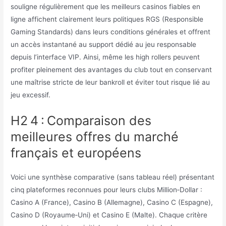
souligne régulièrement que les meilleurs casinos fiables en
ligne affichent clairement leurs politiques RGS (Responsible
Gaming Standards) dans leurs conditions générales et offrent
un accès instantané au support dédié au jeu responsable
depuis l’interface VIP. Ainsi, même les high rollers peuvent
profiter pleinement des avantages du club tout en conservant
une maîtrise stricte de leur bankroll et éviter tout risque lié au
jeu excessif.
H2 4 : Comparaison des
meilleures offres du marché
français et européens
Voici une synthèse comparative (sans tableau réel) présentant
cinq plateformes reconnues pour leurs clubs Million‑Dollar :
Casino A (France), Casino B (Allemagne), Casino C (Espagne),
Casino D (Royaume‑Uni) et Casino E (Malte). Chaque critère