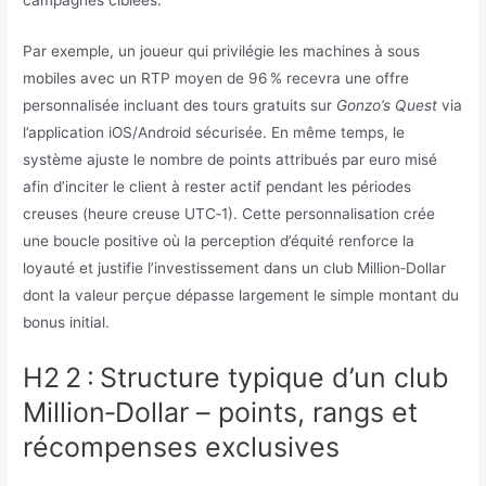
campagnes ciblées.
Par exemple, un joueur qui privilégie les machines à sous
mobiles avec un RTP moyen de 96 % recevra une offre
personnalisée incluant des tours gratuits sur
Gonzo’s Quest
via
l’application iOS/Android sécurisée. En même temps, le
système ajuste le nombre de points attribués par euro misé
afin d’inciter le client à rester actif pendant les périodes
creuses (heure creuse UTC‑1). Cette personnalisation crée
une boucle positive où la perception d’équité renforce la
loyauté et justifie l’investissement dans un club Million‑Dollar
dont la valeur perçue dépasse largement le simple montant du
bonus initial.
H2 2 : Structure typique d’un club
Million‑Dollar – points, rangs et
récompenses exclusives