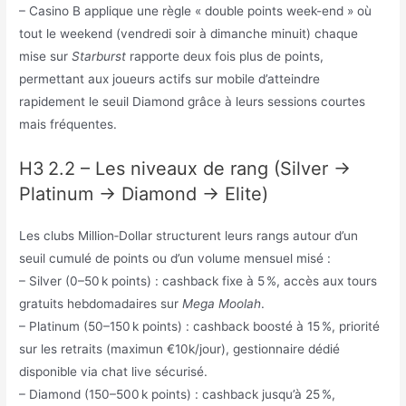
– Casino B applique une règle « double points week-end » où
tout le weekend (vendredi soir à dimanche minuit) chaque
mise sur
Starburst
rapporte deux fois plus de points,
permettant aux joueurs actifs sur mobile d’atteindre
rapidement le seuil Diamond grâce à leurs sessions courtes
mais fréquentes.
H3 2.2 – Les niveaux de rang (Silver →
Platinum → Diamond → Elite)
Les clubs Million‑Dollar structurent leurs rangs autour d’un
seuil cumulé de points ou d’un volume mensuel misé :
– Silver (0–50 k points) : cashback fixe à 5 %, accès aux tours
gratuits hebdomadaires sur
Mega Moolah
.
– Platinum (50–150 k points) : cashback boosté à 15 %, priorité
sur les retraits (maximun €10k/jour), gestionnaire dédié
disponible via chat live sécurisé.
– Diamond (150–500 k points) : cashback jusqu’à 25 %,