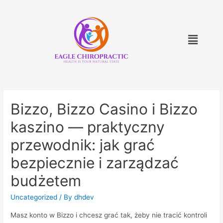
Bizzo, Bizzo Casino i Bizzo
kaszino — praktyczny
przewodnik: jak grać
bezpiecznie i zarządzać
budżetem
Uncategorized
/ By
dhdev
Masz konto w Bizzo i chcesz grać tak, żeby nie tracić kontroli