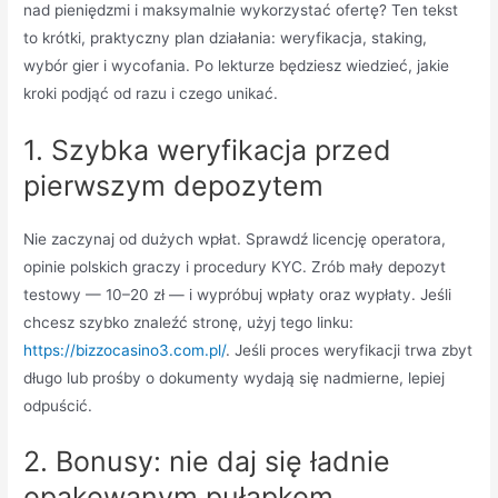
nad pieniędzmi i maksymalnie wykorzystać ofertę? Ten tekst
to krótki, praktyczny plan działania: weryfikacja, staking,
wybór gier i wycofania. Po lekturze będziesz wiedzieć, jakie
kroki podjąć od razu i czego unikać.
1. Szybka weryfikacja przed
pierwszym depozytem
Nie zaczynaj od dużych wpłat. Sprawdź licencję operatora,
opinie polskich graczy i procedury KYC. Zrób mały depozyt
testowy — 10–20 zł — i wypróbuj wpłaty oraz wypłaty. Jeśli
chcesz szybko znaleźć stronę, użyj tego linku:
https://bizzocasino3.com.pl/
. Jeśli proces weryfikacji trwa zbyt
długo lub prośby o dokumenty wydają się nadmierne, lepiej
odpuścić.
2. Bonusy: nie daj się ładnie
opakowanym pułapkom