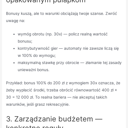
Bonusy kuszą, ale to warunki obciążają twoje szanse. Zwróć
uwagę na:
wymóg obrotu (np. 30x) — policz realną wartość
bonusu;
kontrybutywność gier — automaty nie zawsze liczą się
w 100% do wymogu;
maksymalną stawkę przy obrocie — złamanie tej zasady
unieważni bonus.
Przykład: bonus 100% do 200 zł z wymogiem 30x oznacza, że
żeby wypłacić środki, trzeba obrócić równowartość 400 zł ×
30 = 12 000 zł. To realna bariera — nie akceptuj takich
warunków, jeśli grasz rekreacyjnie.
3. Zarządzanie budżetem —
konkretne reguły