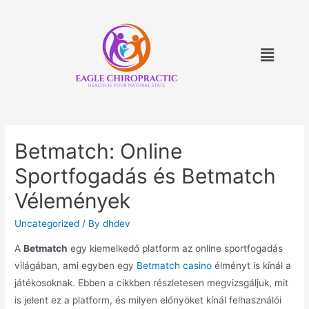
Betmatch: Online
Sportfogadás és Betmatch
Vélemények
Uncategorized
/ By
dhdev
A
Betmatch
egy kiemelkedő platform az online sportfogadás
világában, ami egyben egy
Betmatch casino
élményt is kínál a
játékosoknak. Ebben a cikkben részletesen megvizsgáljuk, mit
is jelent ez a platform, és milyen előnyöket kínál felhasználói