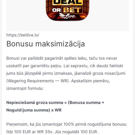
https://betlive.lv/
Bonusu maksimizācija
Bonusi var palīdzēt pagarināt spēles laiku, taču tos nevar
uzskatīt par garantētu peļņu. Lai saprastu, cik daudz faktiski
jums būs jāizspēlē pirms izmaksas, jāanalizē groza nosacījumi
(Wagering Requirements — WR). Apskatīsim piemēru,
izmantojot formulu:
Nepieciešamā groza summa = (Bonusa summa +
Noguldījuma summa) x WR
Pieņemsim, ka jūs izmantojat 100% pirmā noguldījuma bonusu
līdz 100 EUR ar WR 35x. Jūs noguldāt 100 EUR.