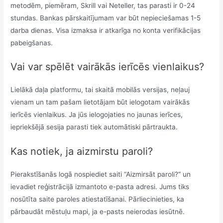
metodēm, piemēram, Skrill vai Neteller, tas parasti ir 0-24
stundas. Bankas pārskaitījumam var būt nepieciešamas 1-5
darba dienas. Visa izmaksa ir atkarīga no konta verifikācijas
pabeigšanas.
Vai var spēlēt vairākās ierīcēs vienlaikus?
Lielākā daļa platformu, tai skaitā mobilās versijas, neļauj
vienam un tam pašam lietotājam būt ielogotam vairākās
ierīcēs vienlaikus. Ja jūs ielogojaties no jaunas ierīces,
iepriekšējā sesija parasti tiek automātiski pārtraukta.
Kas notiek, ja aizmirstu paroli?
Pierakstīšanās logā nospiediet saiti “Aizmirsāt paroli?” un
ievadiet reģistrācijā izmantoto e-pasta adresi. Jums tiks
nosūtīta saite paroles atiestatīšanai. Pārliecinieties, ka
pārbaudāt mēstuļu mapi, ja e-pasts neierodas iesūtnē.