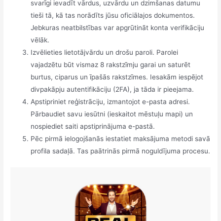
svarīgi ievadīt vārdus, uzvārdu un dzimšanas datumu
tieši tā, kā tas norādīts jūsu oficiālajos dokumentos.
Jebkuras neatbilstības var apgrūtināt konta verifikāciju
vēlāk.
Izvēlieties lietotājvārdu un drošu paroli. Parolei
vajadzētu būt vismaz 8 rakstzīmju garai un saturēt
burtus, ciparus un īpašās rakstzīmes. Iesakām iespējot
divpakāpju autentifikāciju (2FA), ja tāda ir pieejama.
Apstipriniet reģistrāciju, izmantojot e-pasta adresi.
Pārbaudiet savu iesūtni (ieskaitot mēstuļu mapi) un
nospiediet saiti apstiprinājuma e-pastā.
Pēc pirmā ielogojšanās iestatiet maksājuma metodi savā
profila sadaļā. Tas paātrinās pirmā noguldījuma procesu.