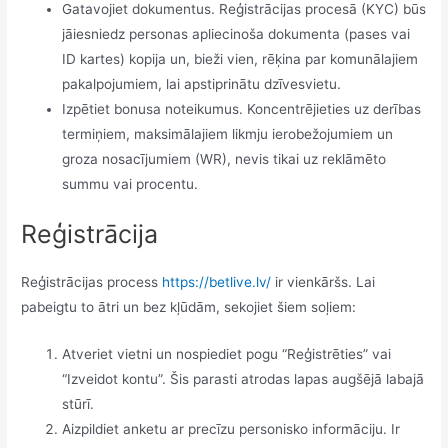
Gatavojiet dokumentus. Reģistrācijas procesā (KYC) būs
jāiesniedz personas apliecinoša dokumenta (pases vai
ID kartes) kopija un, bieži vien, rēķina par komunālajiem
pakalpojumiem, lai apstiprinātu dzīvesvietu.
Izpētiet bonusa noteikumus. Koncentrējieties uz derības
termiņiem, maksimālajiem likmju ierobežojumiem un
groza nosacījumiem (WR), nevis tikai uz reklāmēto
summu vai procentu.
Reģistrācija
Reģistrācijas process
https://betlive.lv/
ir vienkāršs. Lai
pabeigtu to ātri un bez kļūdām, sekojiet šiem soļiem:
Atveriet vietni un nospiediet pogu “Reģistrēties” vai
“Izveidot kontu”. Šis parasti atrodas lapas augšējā labajā
stūrī.
Aizpildiet anketu ar precīzu personisko informāciju. Ir