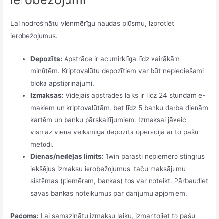
ierobežojumi
Lai nodrošinātu vienmērīgu naudas plūsmu, izprotiet
ierobežojumus.
Depozīts:
Apstrāde ir acumirklīga līdz vairākām
minūtēm. Kriptovalūtu depozītiem var būt nepieciešami
bloka apstiprinājumi.
Izmaksas:
Vidējais apstrādes laiks ir līdz 24 stundām e-
makiem un kriptovalūtām, bet līdz 5 banku darba dienām
kartēm un banku pārskaitījumiem. Izmaksai jāveic
vismaz viena veiksmīga depozīta operācija ar to pašu
metodi.
Dienas/nedēļas limits:
1win parasti nepiemēro stingrus
iekšējus izmaksu ierobežojumus, taču maksājumu
sistēmas (piemēram, bankas) tos var noteikt. Pārbaudiet
savas bankas noteikumus par darījumu apjomiem.
Padoms:
Lai samazinātu izmaksu laiku, izmantojiet to pašu