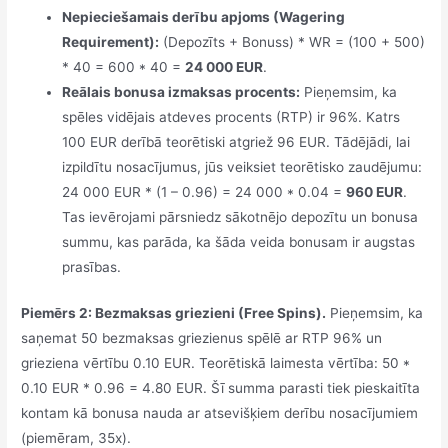
Nepieciešamais derību apjoms (Wagering
Requirement):
(Depozīts + Bonuss) * WR = (100 + 500)
* 40 = 600 * 40 =
24 000 EUR
.
Reālais bonusa izmaksas procents:
Pieņemsim, ka
spēles vidējais atdeves procents (RTP) ir 96%. Katrs
100 EUR derībā teorētiski atgriež 96 EUR. Tādējādi, lai
izpildītu nosacījumus, jūs veiksiet teorētisko zaudējumu:
24 000 EUR * (1 – 0.96) = 24 000 * 0.04 =
960 EUR
.
Tas ievērojami pārsniedz sākotnējo depozītu un bonusa
summu, kas parāda, ka šāda veida bonusam ir augstas
prasības.
Piemērs 2: Bezmaksas griezieni (Free Spins).
Pieņemsim, ka
saņemat 50 bezmaksas griezienus spēlē ar RTP 96% un
grieziena vērtību 0.10 EUR. Teorētiskā laimesta vērtība: 50 *
0.10 EUR * 0.96 = 4.80 EUR. Šī summa parasti tiek pieskaitīta
kontam kā bonusa nauda ar atsevišķiem derību nosacījumiem
(piemēram, 35x).