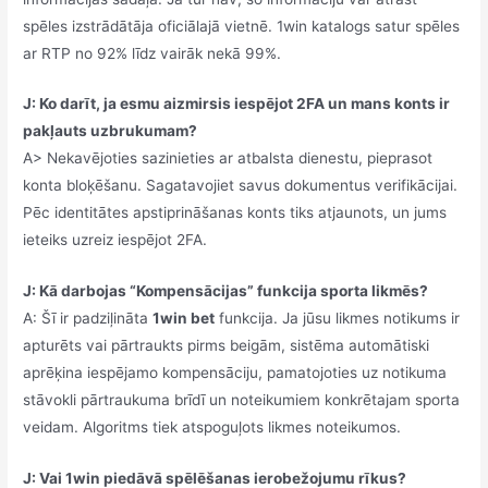
spēles izstrādātāja oficiālajā vietnē. 1win katalogs satur spēles
ar RTP no 92% līdz vairāk nekā 99%.
J: Ko darīt, ja esmu aizmirsis iespējot 2FA un mans konts ir
pakļauts uzbrukumam?
A> Nekavējoties sazinieties ar atbalsta dienestu, pieprasot
konta bloķēšanu. Sagatavojiet savus dokumentus verifikācijai.
Pēc identitātes apstiprināšanas konts tiks atjaunots, un jums
ieteiks uzreiz iespējot 2FA.
J: Kā darbojas “Kompensācijas” funkcija sporta likmēs?
A: Šī ir padziļināta
1win bet
funkcija. Ja jūsu likmes notikums ir
apturēts vai pārtraukts pirms beigām, sistēma automātiski
aprēķina iespējamo kompensāciju, pamatojoties uz notikuma
stāvokli pārtraukuma brīdī un noteikumiem konkrētajam sporta
veidam. Algoritms tiek atspoguļots likmes noteikumos.
J: Vai 1win piedāvā spēlēšanas ierobežojumu rīkus?