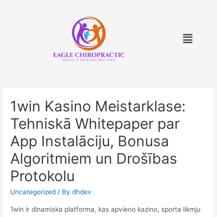
1win Kasino Meistarklase:
Tehniskā Whitepaper par
App Instalāciju, Bonusa
Algoritmiem un Drošības
Protokolu
Uncategorized
/ By
dhdev
1win ir dinamiska platforma, kas apvieno kazino, sporta likmju