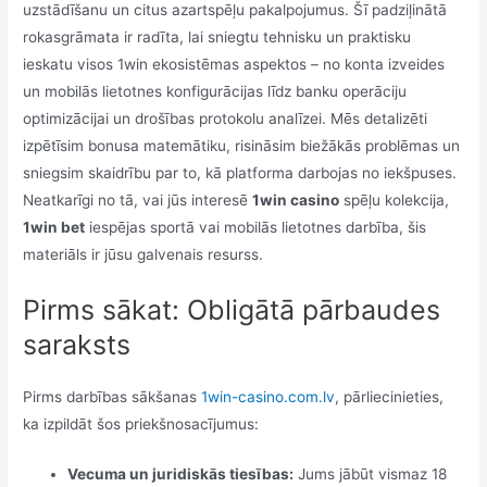
uzstādīšanu un citus azartspēļu pakalpojumus. Šī padziļinātā
rokasgrāmata ir radīta, lai sniegtu tehnisku un praktisku
ieskatu visos 1win ekosistēmas aspektos – no konta izveides
un mobilās lietotnes konfigurācijas līdz banku operāciju
optimizācijai un drošības protokolu analīzei. Mēs detalizēti
izpētīsim bonusa matemātiku, risināsim biežākās problēmas un
sniegsim skaidrību par to, kā platforma darbojas no iekšpuses.
Neatkarīgi no tā, vai jūs interesē
1win casino
spēļu kolekcija,
1win bet
iespējas sportā vai mobilās lietotnes darbība, šis
materiāls ir jūsu galvenais resurss.
Pirms sākat: Obligātā pārbaudes
saraksts
Pirms darbības sākšanas
1win-casino.com.lv
, pārliecinieties,
ka izpildāt šos priekšnosacījumus:
Vecuma un juridiskās tiesības:
Jums jābūt vismaz 18