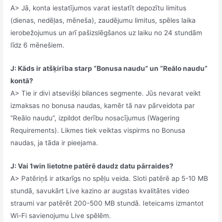
A> Jā, konta iestatījumos varat iestatīt depozītu limitus
(dienas, nedēļas, mēneša), zaudējumu limitus, spēles laika
ierobežojumus un arī pašizslēgšanos uz laiku no 24 stundām
līdz 6 mēnešiem.
J: Kāds ir atšķirība starp “Bonusa naudu” un “Reālo naudu”
kontā?
A> Tie ir divi atsevišķi bilances segmente. Jūs nevarat veikt
izmaksas no bonusa naudas, kamēr tā nav pārveidota par
“Reālo naudu”, izpildot derību nosacījumus (Wagering
Requirements). Likmes tiek veiktas vispirms no Bonusa
naudas, ja tāda ir pieejama.
J: Vai 1win lietotne patērē daudz datu pārraides?
A> Patēriņš ir atkarīgs no spēļu veida. Sloti patērē ap 5-10 MB
stundā, savukārt Live kazino ar augstas kvalitātes video
straumi var patērēt 200-500 MB stundā. Ieteicams izmantot
Wi-Fi savienojumu Live spēlēm.