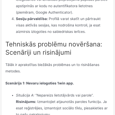
apstiprinās ar kodu no autentifikatora lietotnes
(piemēram, Google Authenticator).
Sesiju pārvaldība:
Profilā varat skatīt un pārtraukt
visas aktīvās sesijas, kas nodrošina kontroli, ja esat
aizmirsis izlogoties no sabiedriskas ierīces.
Tehniskās problēmu novēršana:
Scenāriji un risinājumi
Tālāk ir aprakstītas biežākās problēmas un to risināšanas
metodes.
Scenārijs 1: Nevaru ielogoties
1win app
.
Situācija A:
“Nepareizs lietotājvārds vai parole”.
Risinājums:
Izmantojiet atjaunotās paroles funkciju. Ja
esat reģistrējies, izmantojot sociālo tīklu, piesakieties ar
to pašu pakalpojumu.